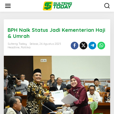
Lewati
ke
konten
BPH Naik Status Jadi Kementerian Haji
& Umrah
Sulteng Today
Selasa, 26 Agustus 2025
Headline
,
Politika