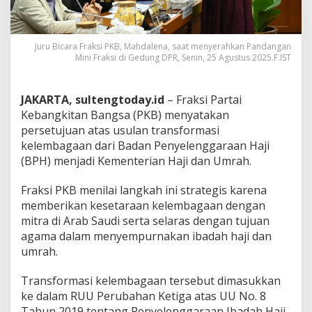
Juru Bicara Fraksi PKB, Mahdalena, saat menyerahkan Pandangan
Mini Fraksi di Gedung DPR, Senin, 25 Agustus 2025.F.IST
JAKARTA, sultengtoday.id
– Fraksi Partai
Kebangkitan Bangsa (PKB) menyatakan
persetujuan atas usulan transformasi
kelembagaan dari Badan Penyelenggaraan Haji
(BPH) menjadi Kementerian Haji dan Umrah.
Fraksi PKB menilai langkah ini strategis karena
memberikan kesetaraan kelembagaan dengan
mitra di Arab Saudi serta selaras dengan tujuan
agama dalam menyempurnakan ibadah haji dan
umrah.
Transformasi kelembagaan tersebut dimasukkan
ke dalam RUU Perubahan Ketiga atas UU No. 8
Tahun 2019 tentang Penyelenggaraan Ibadah Haji