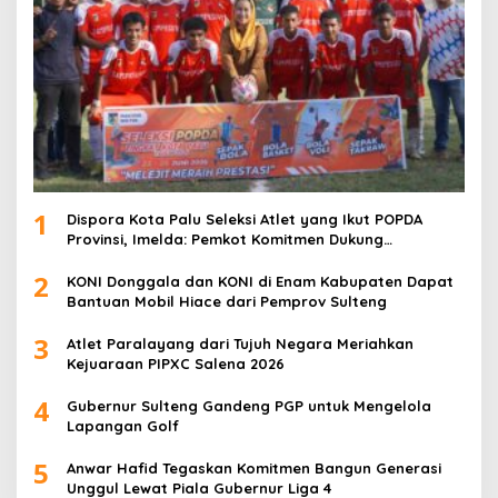
1
Dispora Kota Palu Seleksi Atlet yang Ikut POPDA
Provinsi, Imelda: Pemkot Komitmen Dukung
Pengembangan Olahraga Pelajar
2
KONI Donggala dan KONI di Enam Kabupaten Dapat
Bantuan Mobil Hiace dari Pemprov Sulteng
3
Atlet Paralayang dari Tujuh Negara Meriahkan
Kejuaraan PIPXC Salena 2026
4
Gubernur Sulteng Gandeng PGP untuk Mengelola
Lapangan Golf
5
Anwar Hafid Tegaskan Komitmen Bangun Generasi
Unggul Lewat Piala Gubernur Liga 4