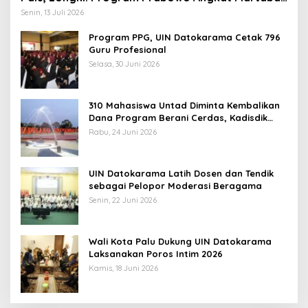
Anak Miskin
Senin, 13 Juli 2026
Program PPG, UIN Datokarama Cetak 796
Guru Profesional
Selasa, 30 Juni 2026
310 Mahasiswa Untad Diminta Kembalikan
Dana Program Berani Cerdas, Kadisdik
Sulteng: Tidak Boleh Terima Beasiswa
Rabu, 24 Juni 2026
Ganda
UIN Datokarama Latih Dosen dan Tendik
sebagai Pelopor Moderasi Beragama
Senin, 22 Juni 2026
Wali Kota Palu Dukung UIN Datokarama
Laksanakan Poros Intim 2026
Kamis, 18 Juni 2026