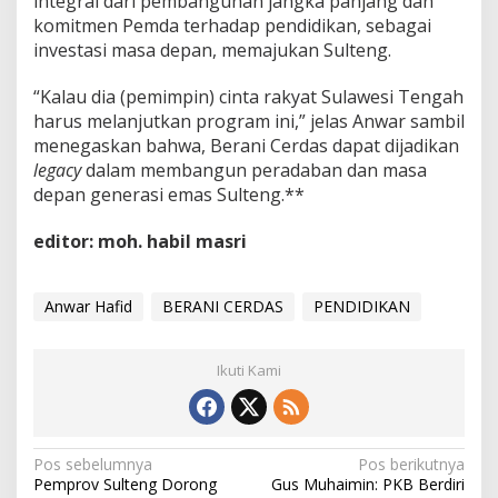
integral dari pembangunan jangka panjang dan
komitmen Pemda terhadap pendidikan, sebagai
investasi masa depan, memajukan Sulteng.
“Kalau dia (pemimpin) cinta rakyat Sulawesi Tengah
harus melanjutkan program ini,” jelas Anwar sambil
menegaskan bahwa, Berani Cerdas dapat dijadikan
legacy
dalam membangun peradaban dan masa
depan generasi emas Sulteng.**
editor: moh. habil masri
Anwar Hafid
BERANI CERDAS
PENDIDIKAN
Ikuti Kami
Navigasi
Pos sebelumnya
Pos berikutnya
Pemprov Sulteng Dorong
Gus Muhaimin: PKB Berdiri