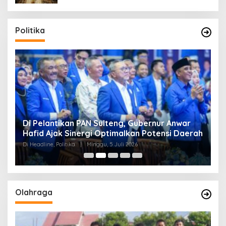
Politika
Di Pelantikan PAN Sulteng, Gubernur Anwar
R
Hafid Ajak Sinergi Optimalkan Potensi Daerah
S
Di Headline, Politika
|
Minggu, 5 Juli 2026
Di 
Olahraga