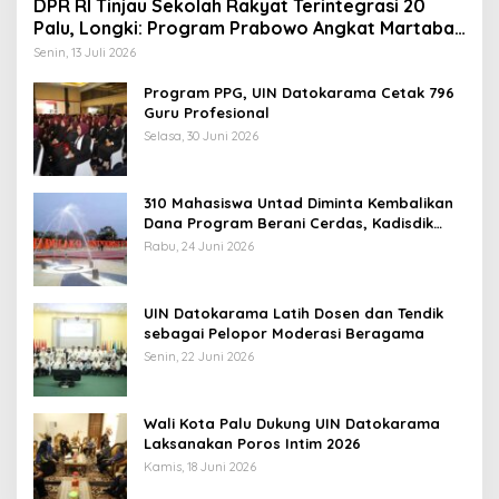
DPR RI Tinjau Sekolah Rakyat Terintegrasi 20
Palu, Longki: Program Prabowo Angkat Martabat
Anak Miskin
Senin, 13 Juli 2026
Program PPG, UIN Datokarama Cetak 796
Guru Profesional
Selasa, 30 Juni 2026
310 Mahasiswa Untad Diminta Kembalikan
Dana Program Berani Cerdas, Kadisdik
Sulteng: Tidak Boleh Terima Beasiswa
Rabu, 24 Juni 2026
Ganda
UIN Datokarama Latih Dosen dan Tendik
sebagai Pelopor Moderasi Beragama
Senin, 22 Juni 2026
Wali Kota Palu Dukung UIN Datokarama
Laksanakan Poros Intim 2026
Kamis, 18 Juni 2026