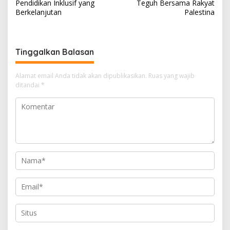
pos
Pendidikan Inklusif yang
Teguh Bersama Rakyat
Berkelanjutan
Palestina
Tinggalkan Balasan
Alamat email Anda tidak akan dipublikasikan.
Ruas yang wajib
ditandai
*