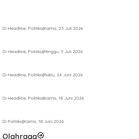
Momentum Harlah PKB ke-28, Perempuan Bangsa Gelar Dua
Agenda Akbar Perkuat Mesin Organisasi
Di Headline, Politika
|
Kamis, 23 Juli 2026
Di Pelantikan PAN Sulteng, Gubernur Anwar Hafid Ajak Sinergi
Optimalkan Potensi Daerah
Di Headline, Politika
|
Minggu, 5 Juli 2026
Rio Capella Gantikan Hadianto Rasyid Sebagai Ketua DPD
Hanura Sulteng
Di Headline, Politika
|
Rabu, 24 Juni 2026
DPW PKB Sulteng Sukses Gelar Muscab, Mustasyar Apresiasi
Kinerja Utat Bowo
Di Headline, Politika
|
Kamis, 18 Juni 2026
PSI Sulteng Peduli Korban Gempa 6,7 SR, Membumikan
Solidaritas, Meringankan Derita Rakyat
Di Politika
|
Kamis, 18 Juni 2026
Olahraga