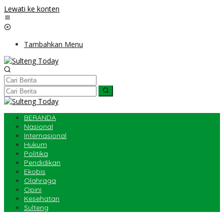
Lewati ke konten
Tambahkan Menu
BERANDA
Nasional
Internasional
Hukum
Politika
Pendidikan
Ekobis
Olahraga
Opini
Kesehatan
Sulteng