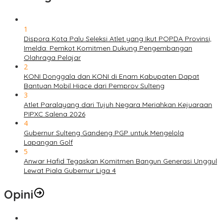
1
Dispora Kota Palu Seleksi Atlet yang Ikut POPDA Provinsi,
Imelda: Pemkot Komitmen Dukung Pengembangan
Olahraga Pelajar
2
KONI Donggala dan KONI di Enam Kabupaten Dapat
Bantuan Mobil Hiace dari Pemprov Sulteng
3
Atlet Paralayang dari Tujuh Negara Meriahkan Kejuaraan
PIPXC Salena 2026
4
Gubernur Sulteng Gandeng PGP untuk Mengelola
Lapangan Golf
5
Anwar Hafid Tegaskan Komitmen Bangun Generasi Unggul
Lewat Piala Gubernur Liga 4
Opini