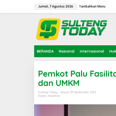
Lewati
ke
Tambahkan Menu
Jumat, 7 Agustus 2026
konten
BERANDA
Nasional
Internasional
Hu
Pemkot Palu Fasili
dan UMKM
Sulteng Today
Selasa, 30 September 2025
Ekobis
,
Headline