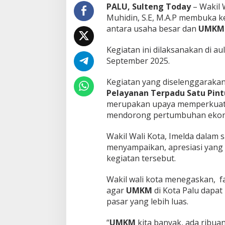
PALU, Sulteng Today
– Wakil W
Muhidin, S.E, M.A.P membuka ke
antara usaha besar dan
UMK
Kegiatan ini dilaksanakan di au
September 2025.
Kegiatan yang diselenggarak
Pelayanan Terpadu Satu Pin
merupakan upaya memperkuat 
mendorong pertumbuhan ekon
Wakil Wali Kota, Imelda dalam 
menyampaikan, apresiasi yang 
kegiatan tersebut.
Wakil wali kota menegaskan, fas
agar
UMKM
di Kota Palu dapat
pasar yang lebih luas.
“
UMKM
kita banyak, ada ribu