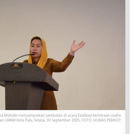
iana Muhidin menyampaikan sambutan di acara fasilitasi kemitraan usaha
dan UMKM Kota Palu, Selasa, 30 September 2025. FOTO: HUMAS PEMKOT