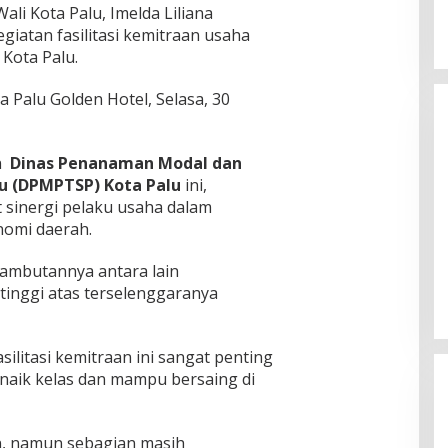
ali Kota Palu, Imelda Liliana
giatan fasilitasi kemitraan usaha
M
Kota Palu.
la Palu Golden Hotel, Selasa, 30
an
Dinas Penanaman Modal dan
tu (DPMPTSP) Kota Palu
ini,
sinergi pelaku usaha dalam
omi daerah.
Momentum Harlah PKB 
Perempuan Bangsa Gel
sambutannya antara lain
Agenda Akbar Perkuat 
Di Headline, Politika
|
Kamis, 23 J
tinggi atas terselenggaranya
Organisasi
ilitasi kemitraan ini sangat penting
 naik kelas dan mampu bersaing di
an, namun sebagian masih