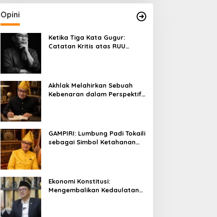
Opini
Ketika Tiga Kata Gugur:
Catatan Kritis atas RUU
Kehutanan yang Melupakan
Falsafah Hidup
Akhlak Melahirkan Sebuah
Kebenaran dalam Perspektif
Budaya Kaili
GAMPIRI: Lumbung Padi Tokaili
sebagai Simbol Ketahanan
Pangan dan Kebersamaan
Ekonomi Konstitusi:
Mengembalikan Kedaulatan
Ekonomi kepada Rakyat dan
Umat