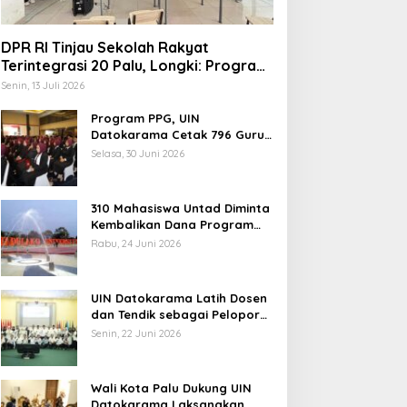
DPR RI Tinjau Sekolah Rakyat
Terintegrasi 20 Palu, Longki: Program
Prabowo Angkat Martabat Anak
Senin, 13 Juli 2026
Miskin
Program PPG, UIN
Datokarama Cetak 796 Guru
Profesional
Selasa, 30 Juni 2026
310 Mahasiswa Untad Diminta
Kembalikan Dana Program
Berani Cerdas, Kadisdik
Rabu, 24 Juni 2026
Sulteng: Tidak Boleh Terima
Beasiswa Ganda
UIN Datokarama Latih Dosen
dan Tendik sebagai Pelopor
Moderasi Beragama
Senin, 22 Juni 2026
Wali Kota Palu Dukung UIN
Datokarama Laksanakan