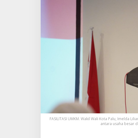
FASILITASI UMKM. Wakil Wali Kota Palu, Imelda Lil
antara usaha besar 