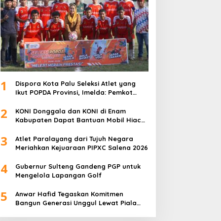
1
Dispora Kota Palu Seleksi Atlet yang
Ikut POPDA Provinsi, Imelda: Pemkot
Komitmen Dukung Pengembangan
2
Olahraga Pelajar
KONI Donggala dan KONI di Enam
Kabupaten Dapat Bantuan Mobil Hiace
dari Pemprov Sulteng
3
Atlet Paralayang dari Tujuh Negara
Meriahkan Kejuaraan PIPXC Salena 2026
4
Gubernur Sulteng Gandeng PGP untuk
Mengelola Lapangan Golf
5
Anwar Hafid Tegaskan Komitmen
Bangun Generasi Unggul Lewat Piala
Gubernur Liga 4