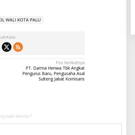
IL WALI KOTA PALU
kuti Kami
Pos berikutnya
PT. Darma Henwa Tbk Angkat
Pengurus Baru, Pengusaha Asal
Sulteng Jabat Komisaris
ng wajib ditandai
*