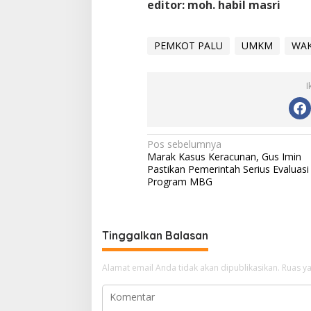
editor: moh. habil masri
PEMKOT PALU
UMKM
WAK
I
Navigasi
Pos sebelumnya
Marak Kasus Keracunan, Gus Imin
pos
Pastikan Pemerintah Serius Evaluasi
Program MBG
Tinggalkan Balasan
Alamat email Anda tidak akan dipublikasikan.
Ruas ya