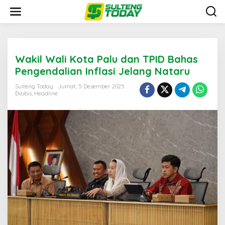
Lewati
ke
konten
Wakil Wali Kota Palu dan TPID Bahas
Pengendalian Inflasi Jelang Nataru
Sulteng Today
Jumat, 5 Desember 2025
Ekobis
,
Headline