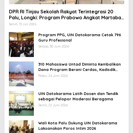
DPR RI Tinjau Sekolah Rakyat Terintegrasi 20
Palu, Longki: Program Prabowo Angkat Martabat
Anak Miskin
Senin, 13 Juli 2026
Program PPG, UIN Datokarama Cetak 796
Guru Profesional
Selasa, 30 Juni 2026
310 Mahasiswa Untad Diminta Kembalikan
Dana Program Berani Cerdas, Kadisdik
Sulteng: Tidak Boleh Terima Beasiswa
Rabu, 24 Juni 2026
Ganda
UIN Datokarama Latih Dosen dan Tendik
sebagai Pelopor Moderasi Beragama
Senin, 22 Juni 2026
Wali Kota Palu Dukung UIN Datokarama
Laksanakan Poros Intim 2026