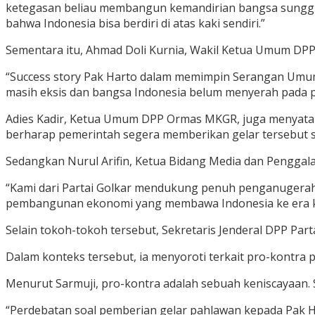
ketegasan beliau membangun kemandirian bangsa sunggu
bahwa Indonesia bisa berdiri di atas kaki sendiri.”
Sementara itu, Ahmad Doli Kurnia, Wakil Ketua Umum DP
“Success story Pak Harto dalam memimpin Serangan Umum
masih eksis dan bangsa Indonesia belum menyerah pada pe
Adies Kadir, Ketua Umum DPP Ormas MKGR, juga menyataka
berharap pemerintah segera memberikan gelar tersebut 
Sedangkan Nurul Arifin, Ketua Bidang Media dan Penggalan
“Kami dari Partai Golkar mendukung penuh penganugeraha
pembangunan ekonomi yang membawa Indonesia ke era k
Selain tokoh-tokoh tersebut, Sekretaris Jenderal DPP Par
Dalam konteks tersebut, ia menyoroti terkait pro-kontra
Menurut Sarmuji, pro-kontra adalah sebuah keniscayaan. S
“Perdebatan soal pemberian gelar pahlawan kepada Pak Ha