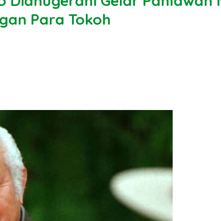
o Dianugerahi Gelar Pahlawan N
ngan Para Tokoh