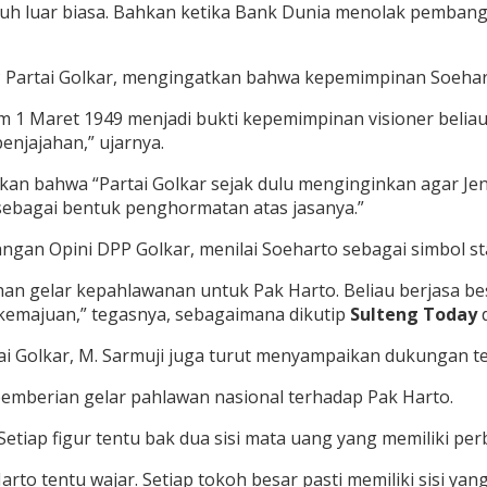
h luar biasa. Bahkan ketika Bank Dunia menolak pemban
P Partai Golkar, mengingatkan bahwa kepemimpinan Soeha
 1 Maret 1949 menjadi bukti kepemimpinan visioner belia
njajahan,” ujarnya.
n bahwa “Partai Golkar sejak dulu menginginkan agar Jend
sebagai bentuk penghormatan atas jasanya.”
gan Opini DPP Golkar, menilai Soeharto sebagai simbol stab
n gelar kepahlawanan untuk Pak Harto. Beliau berjasa bes
emajuan,” tegasnya, sebagaimana dikutip
Sulteng Today
tai Golkar, M. Sarmuji juga turut menyampaikan dukungan t
 pemberian gelar pahlawan nasional terhadap Pak Harto.
etiap figur tentu bak dua sisi mata uang yang memiliki per
rto tentu wajar. Setiap tokoh besar pasti memiliki sisi 