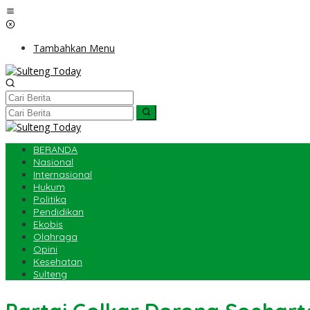
Lewati
ke
konten
Tambahkan Menu
BERANDA
Nasional
Internasional
Hukum
Politika
Pendidikan
Ekobis
Olahraga
Opini
Kesehatan
Sulteng