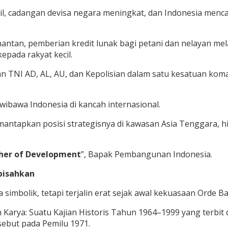
bil, cadangan devisa negara meningkat, dan Indonesia me
imantan, pemberian kredit lunak bagi petani dan nelayan 
epada rakyat kecil.
n TNI AD, AL, AU, dan Kepolisian dalam satu kesatuan kom
wibawa Indonesia di kancah internasional.
antapkan posisi strategisnya di kawasan Asia Tenggara, 
her of Development
”, Bapak Pembangunan Indonesia.
pisahkan
imbolik, tetapi terjalin erat sejak awal kekuasaan Orde Ba
arya: Suatu Kajian Historis Tahun 1964–1999 yang terbit di
sebut pada Pemilu 1971.