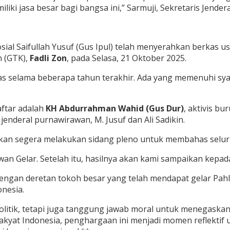
ki jasa besar bagi bangsa ini,” Sarmuji, Sekretaris Jender
sial Saifullah Yusuf (Gus Ipul) telah menyerahkan berkas 
n (GTK),
Fadli Zon
, pada Selasa, 21 Oktober 2025.
 selama beberapa tahun terakhir. Ada yang memenuhi syara
aftar adalah
KH Abdurrahman Wahid (Gus Dur)
, aktivis b
enderal purnawirawan, M. Jusuf dan Ali Sadikin.
akan segera melakukan sidang pleno untuk membahas selur
 Gelar. Setelah itu, hasilnya akan kami sampaikan kepada 
 dengan deretan tokoh besar yang telah mendapat gelar Pah
nesia.
politik, tetapi juga tanggung jawab moral untuk menegaska
rakyat Indonesia, penghargaan ini menjadi momen reflektif 