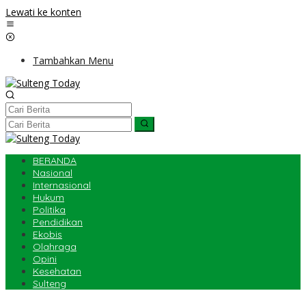
Lewati ke konten
Tambahkan Menu
BERANDA
Nasional
Internasional
Hukum
Politika
Pendidikan
Ekobis
Olahraga
Opini
Kesehatan
Sulteng