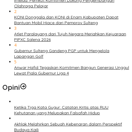
Imelda: Pemkot Komitmen Dukung Pengembangan
Olahraga Pelajar
2
KONI Donggala dan KONI di Enam Kabupaten Dapat
Bantuan Mobil Hiace dari Pemprov Sulteng
3
Atlet Paralayang dari Tujuh Negara Meriahkan Kejuaraan
PIPXC Salena 2026
4
Gubernur Sulteng Gandeng PGP untuk Mengelola
Lapangan Golf
5
Anwar Hafid Tegaskan Komitmen Bangun Generasi Unggul
Lewat Piala Gubernur Liga 4
Opini
Ketika Tiga Kata Gugur: Catatan Kritis atas RUU
Kehutanan yang Melupakan Falsafah Hidup
Akhlak Melahirkan Sebuah Kebenaran dalam Perspektif
Budaya Kaili