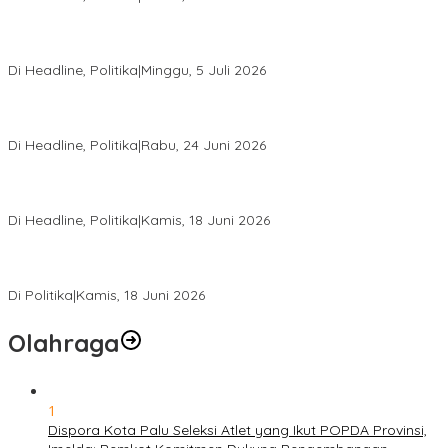
Di Pelantikan PAN Sulteng, Gubernur Anwar Hafid Ajak Sinergi
Optimalkan Potensi Daerah
Di Headline, Politika
|
Minggu, 5 Juli 2026
Rio Capella Gantikan Hadianto Rasyid Sebagai Ketua DPD
Hanura Sulteng
Di Headline, Politika
|
Rabu, 24 Juni 2026
DPW PKB Sulteng Sukses Gelar Muscab, Mustasyar Apresiasi
Kinerja Utat Bowo
Di Headline, Politika
|
Kamis, 18 Juni 2026
PSI Sulteng Peduli Korban Gempa 6,7 SR, Membumikan
Solidaritas, Meringankan Derita Rakyat
Di Politika
|
Kamis, 18 Juni 2026
Olahraga
1
Dispora Kota Palu Seleksi Atlet yang Ikut POPDA Provinsi,