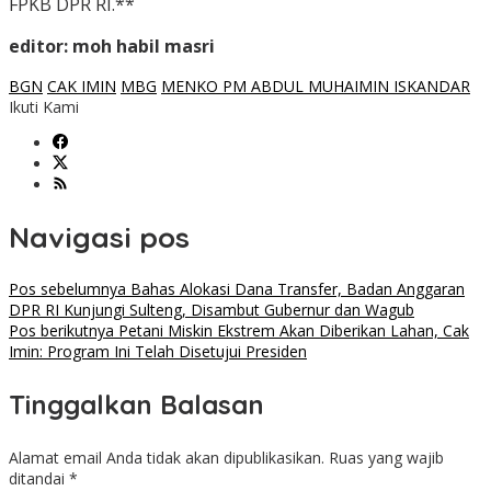
FPKB DPR RI.**
editor: moh habil masri
BGN
CAK IMIN
MBG
MENKO PM ABDUL MUHAIMIN ISKANDAR
Ikuti Kami
Navigasi pos
Pos sebelumnya
Bahas Alokasi Dana Transfer, Badan Anggaran
DPR RI Kunjungi Sulteng, Disambut Gubernur dan Wagub
Pos berikutnya
Petani Miskin Ekstrem Akan Diberikan Lahan, Cak
Imin: Program Ini Telah Disetujui Presiden
Tinggalkan Balasan
Alamat email Anda tidak akan dipublikasikan.
Ruas yang wajib
ditandai
*