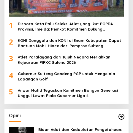
1
Dispora Kota Palu Seleksi Atlet yang Ikut POPDA
Provinsi, Imelda: Pemkot Komitmen Dukung
Pengembangan Olahraga Pelajar
2
KONI Donggala dan KONI di Enam Kabupaten Dapat
Bantuan Mobil Hiace dari Pemprov Sulteng
3
Atlet Paralayang dari Tujuh Negara Meriahkan
Kejuaraan PIPXC Salena 2026
4
Gubernur Sulteng Gandeng PGP untuk Mengelola
Lapangan Golf
5
Anwar Hafid Tegaskan Komitmen Bangun Generasi
Unggul Lewat Piala Gubernur Liga 4
Opini
Bidan Adat dan Kedaulatan Pengetahuan: