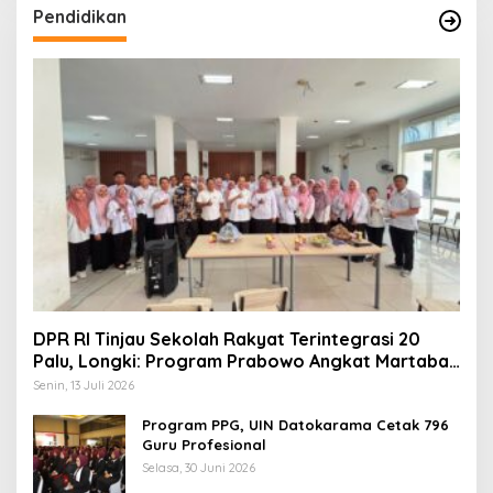
Pendidikan
DPR RI Tinjau Sekolah Rakyat Terintegrasi 20
Palu, Longki: Program Prabowo Angkat Martabat
Anak Miskin
Senin, 13 Juli 2026
Program PPG, UIN Datokarama Cetak 796
Guru Profesional
Selasa, 30 Juni 2026