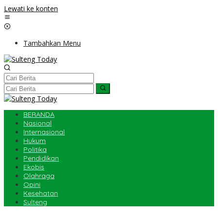
Lewati ke konten
Tambahkan Menu
BERANDA
Nasional
Internasional
Hukum
Politika
Pendidikan
Ekobis
Olahraga
Opini
Kesehatan
Sulteng