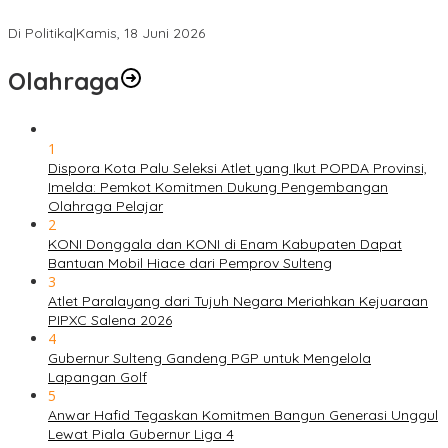
Solidaritas, Meringankan Derita Rakyat
Di Politika
|
Kamis, 18 Juni 2026
Olahraga
1
Dispora Kota Palu Seleksi Atlet yang Ikut POPDA Provinsi,
Imelda: Pemkot Komitmen Dukung Pengembangan
Olahraga Pelajar
2
KONI Donggala dan KONI di Enam Kabupaten Dapat
Bantuan Mobil Hiace dari Pemprov Sulteng
3
Atlet Paralayang dari Tujuh Negara Meriahkan Kejuaraan
PIPXC Salena 2026
4
Gubernur Sulteng Gandeng PGP untuk Mengelola
Lapangan Golf
5
Anwar Hafid Tegaskan Komitmen Bangun Generasi Unggul
Lewat Piala Gubernur Liga 4