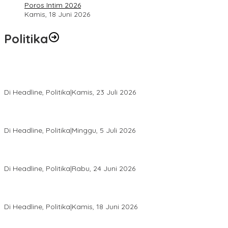
Poros Intim 2026
Kamis, 18 Juni 2026
Politika
Momentum Harlah PKB ke-28, Perempuan Bangsa Gelar Dua
Agenda Akbar Perkuat Mesin Organisasi
Di Headline, Politika
|
Kamis, 23 Juli 2026
Di Pelantikan PAN Sulteng, Gubernur Anwar Hafid Ajak Sinergi
Optimalkan Potensi Daerah
Di Headline, Politika
|
Minggu, 5 Juli 2026
Rio Capella Gantikan Hadianto Rasyid Sebagai Ketua DPD
Hanura Sulteng
Di Headline, Politika
|
Rabu, 24 Juni 2026
DPW PKB Sulteng Sukses Gelar Muscab, Mustasyar Apresiasi
Kinerja Utat Bowo
Di Headline, Politika
|
Kamis, 18 Juni 2026
PSI Sulteng Peduli Korban Gempa 6,7 SR, Membumikan