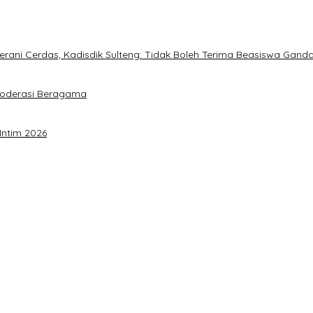
ani Cerdas, Kadisdik Sulteng: Tidak Boleh Terima Beasiswa Gand
Moderasi Beragama
Intim 2026
a Akbar Perkuat Mesin Organisasi
timalkan Potensi Daerah
 Sulteng