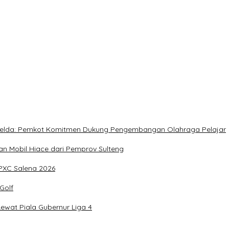
rja Utat Bowo
, Meringankan Derita Rakyat
, Imelda: Pemkot Komitmen Dukung Pengembangan Olahraga Pelajar
 Mobil Hiace dari Pemprov Sulteng
IPXC Salena 2026
Golf
wat Piala Gubernur Liga 4