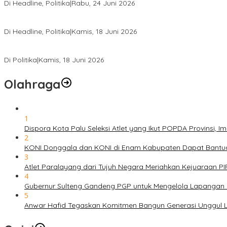
Di Headline, Politika
|
Rabu, 24 Juni 2026
DPW PKB Sulteng Sukses Gelar Muscab, Mustasyar Apresiasi Kine
Di Headline, Politika
|
Kamis, 18 Juni 2026
PSI Sulteng Peduli Korban Gempa 6,7 SR, Membumikan Solidaritas
Di Politika
|
Kamis, 18 Juni 2026
Olahraga
1
Dispora Kota Palu Seleksi Atlet yang Ikut POPDA Provinsi
2
KONI Donggala dan KONI di Enam Kabupaten Dapat Bantuan
3
Atlet Paralayang dari Tujuh Negara Meriahkan Kejuaraan P
4
Gubernur Sulteng Gandeng PGP untuk Mengelola Lapangan 
5
Anwar Hafid Tegaskan Komitmen Bangun Generasi Unggul Le