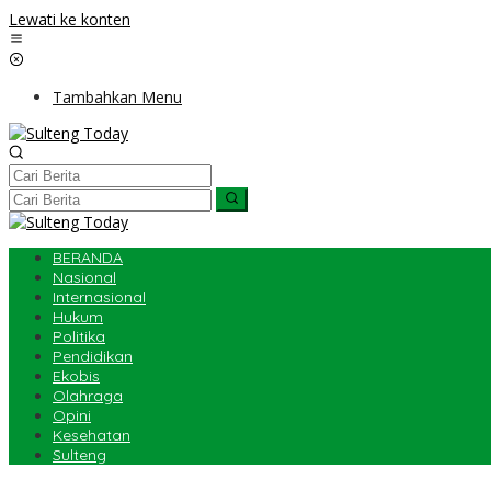
Lewati ke konten
Tambahkan Menu
BERANDA
Nasional
Internasional
Hukum
Politika
Pendidikan
Ekobis
Olahraga
Opini
Kesehatan
Sulteng