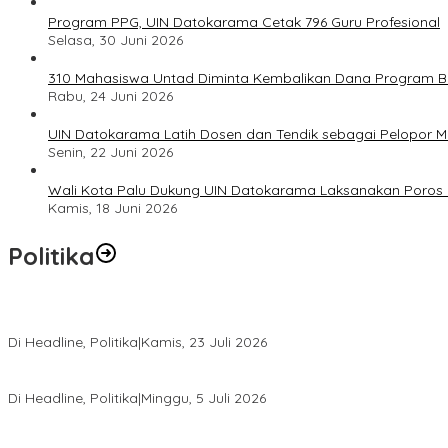
Program PPG, UIN Datokarama Cetak 796 Guru Profesional
Selasa, 30 Juni 2026
310 Mahasiswa Untad Diminta Kembalikan Dana Program Ber
Rabu, 24 Juni 2026
UIN Datokarama Latih Dosen dan Tendik sebagai Pelopor 
Senin, 22 Juni 2026
Wali Kota Palu Dukung UIN Datokarama Laksanakan Poros 
Kamis, 18 Juni 2026
Politika
Momentum Harlah PKB ke-28, Perempuan Bangsa Gelar Dua Agend
Di Headline, Politika
|
Kamis, 23 Juli 2026
Di Pelantikan PAN Sulteng, Gubernur Anwar Hafid Ajak Sinergi Op
Di Headline, Politika
|
Minggu, 5 Juli 2026
Rio Capella Gantikan Hadianto Rasyid Sebagai Ketua DPD Hanura