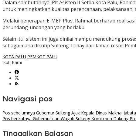
Dalam sambutannya, Plt Asisten II Setda Kota Palu, Rahm
untuk meningkatkan kualitas perencanaan, pelaksanaan, ser
Melalui penerapan E-MEP Plus, Rahmat berharap realisasi 
perundang-undangan yang berlaku.
Selain itu, sistem ini juga dinilai mampu mendukung prose
sebagaimana dikutip Sulteng Today dari laman resmi Pemk
KOTA PALU
PEMKOT PALU
Ikuti Kami
Navigasi pos
Pos sebelumnya
Gubernur Sulteng Ajak Kepala Dinas Maknai Jabat
Pos berikutnya
Gubernur dan Wagub Sulteng Komitmen Dukung Pro
Tinggalkan Balasan