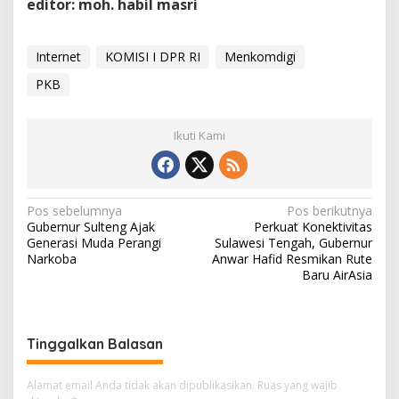
editor: moh. habil masri
Internet
KOMISI I DPR RI
Menkomdigi
PKB
Ikuti Kami
Navigasi
Pos sebelumnya
Pos berikutnya
Gubernur Sulteng Ajak
Perkuat Konektivitas
pos
Generasi Muda Perangi
Sulawesi Tengah, Gubernur
Narkoba
Anwar Hafid Resmikan Rute
Baru AirAsia
Tinggalkan Balasan
Alamat email Anda tidak akan dipublikasikan.
Ruas yang wajib