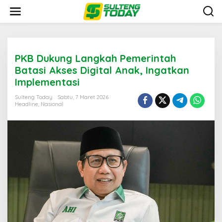
Lewati
ke
konten
PKB Dukung Langkah Pemerintah
Batasi Akses Digital Anak, Ingatkan
Implementasi
Sulteng Today
Sabtu, 7 Maret 2026
Headline
,
Nasional