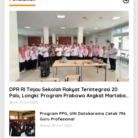
DPR RI Tinjau Sekolah Rakyat Terintegrasi 20
Palu, Longki: Program Prabowo Angkat Martabat
Anak Miskin
Senin, 13 Juli 2026
Program PPG, UIN Datokarama Cetak 796
Guru Profesional
Selasa, 30 Juni 2026