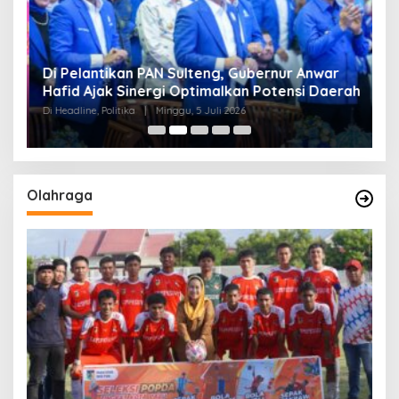
Di Pelantikan PAN Sulteng, Gubernur Anwar
R
Hafid Ajak Sinergi Optimalkan Potensi Daerah
S
Di Headline, Politika
|
Minggu, 5 Juli 2026
Di 
Olahraga