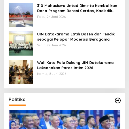
310 Mahasiswa Untad Diminta Kembalikan
Dana Program Berani Cerdas, Kadisdik
Sulteng: Tidak Boleh Terima Beasiswa
Rabu, 24 Juni 2026
Ganda
UIN Datokarama Latih Dosen dan Tendik
sebagai Pelopor Moderasi Beragama
Senin, 22 Juni 2026
Wali Kota Palu Dukung UIN Datokarama
Laksanakan Poros Intim 2026
Kamis, 18 Juni 2026
Politika