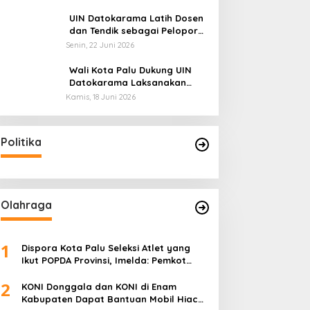
Sulteng: Tidak Boleh Terima
Beasiswa Ganda
UIN Datokarama Latih Dosen
dan Tendik sebagai Pelopor
Moderasi Beragama
Senin, 22 Juni 2026
Wali Kota Palu Dukung UIN
Datokarama Laksanakan
Poros Intim 2026
Kamis, 18 Juni 2026
Politika
Olahraga
1
Dispora Kota Palu Seleksi Atlet yang
Ikut POPDA Provinsi, Imelda: Pemkot
Komitmen Dukung Pengembangan
2
Olahraga Pelajar
KONI Donggala dan KONI di Enam
Kabupaten Dapat Bantuan Mobil Hiace