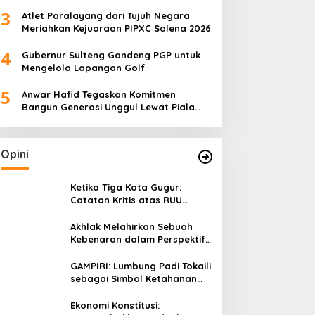
dari Pemprov Sulteng
3
Atlet Paralayang dari Tujuh Negara
Meriahkan Kejuaraan PIPXC Salena 2026
4
Gubernur Sulteng Gandeng PGP untuk
Mengelola Lapangan Golf
5
Anwar Hafid Tegaskan Komitmen
Bangun Generasi Unggul Lewat Piala
Gubernur Liga 4
Opini
Ketika Tiga Kata Gugur:
Catatan Kritis atas RUU
Kehutanan yang Melupakan
Falsafah Hidup
Akhlak Melahirkan Sebuah
Kebenaran dalam Perspektif
Budaya Kaili
GAMPIRI: Lumbung Padi Tokaili
sebagai Simbol Ketahanan
Pangan dan Kebersamaan
Ekonomi Konstitusi: