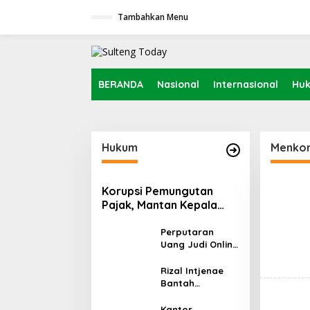
L
Tambahkan Menu
e
w
a
t
i
k
BERANDA
Nasional
Internasional
Hu
e
k
o
n
t
Hukum
Menkom
e
n
Korupsi Pemungutan
Pajak, Mantan Kepala
Bapenda Donggala
Tersangka
Perputaran
Uang Judi Online
Capai Rp86,87 T,
Komisi III Desak
Rizal Intjenae
Polri Bertindak
Bantah
Tegas
Cemarkan Nama
Baik, Beri Waktu
Kantor