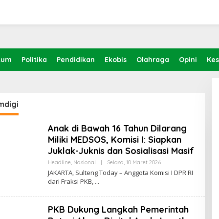
kum
Politika
Pendidikan
Ekobis
Olahraga
Opini
Ke
digi
Anak di Bawah 16 Tahun Dilarang
Miliki MEDSOS, Komisi I: Siapkan
Juklak-Juknis dan Sosialisasi Masif
Headline
,
Nasional
|
Selasa, 10 Maret 2026
O
L
JAKARTA, Sulteng Today – Anggota Komisi I DPR RI
E
dari Fraksi PKB,
H
S
U
L
PKB Dukung Langkah Pemerintah
T
E