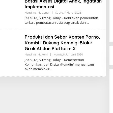
Batasi Akses Digital Anak, Ingatkan
N
Implementasi
G
T
Headline
,
Nasional
|
Sabtu, 7 Maret 2026
O
O
L
D
JAKARTA, Sulteng Today – Kebijakan pemerintah
E
A
terkait, pembatasan usia bagi anak dan
H
Y
S
U
L
Produksi dan Sebar Konten Porno,
T
E
Komisi I Dukung Komdigi Blokir
N
Grok AI dan Platform X
G
T
Headline
,
Hukum
|
Kamis, 8 Januari 2026
O
O
L
D
JAKARTA, Sulteng Today – Kementerian
E
A
Komunikasi dan Digital (Komdigi) mengancam
H
Y
akan memblokir
S
U
L
T
E
N
G
T
O
D
A
Y