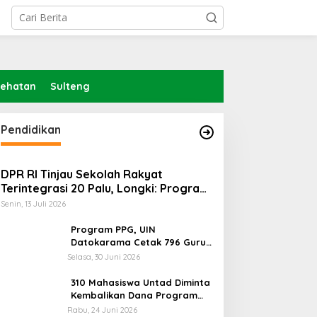
sehatan
Sulteng
Pendidikan
DPR RI Tinjau Sekolah Rakyat
Terintegrasi 20 Palu, Longki: Program
Prabowo Angkat Martabat Anak
Senin, 13 Juli 2026
Miskin
Program PPG, UIN
Datokarama Cetak 796 Guru
Profesional
Selasa, 30 Juni 2026
310 Mahasiswa Untad Diminta
Kembalikan Dana Program
Berani Cerdas, Kadisdik
Rabu, 24 Juni 2026