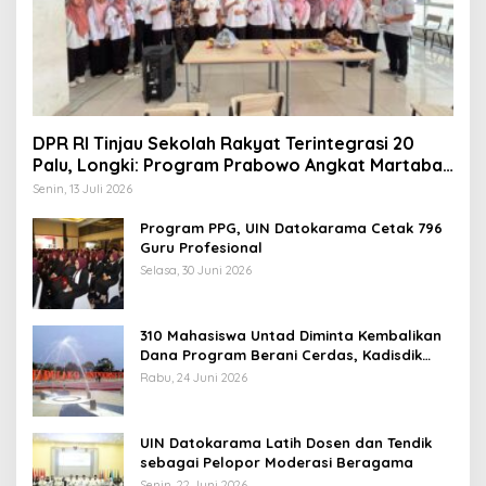
DPR RI Tinjau Sekolah Rakyat Terintegrasi 20
Palu, Longki: Program Prabowo Angkat Martabat
Anak Miskin
Senin, 13 Juli 2026
Program PPG, UIN Datokarama Cetak 796
Guru Profesional
Selasa, 30 Juni 2026
310 Mahasiswa Untad Diminta Kembalikan
Dana Program Berani Cerdas, Kadisdik
Sulteng: Tidak Boleh Terima Beasiswa
Rabu, 24 Juni 2026
Ganda
UIN Datokarama Latih Dosen dan Tendik
sebagai Pelopor Moderasi Beragama
Senin, 22 Juni 2026