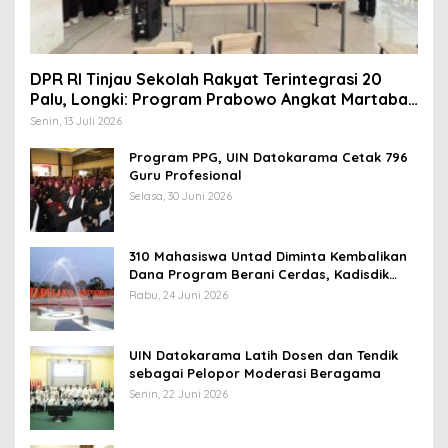
DPR RI Tinjau Sekolah Rakyat Terintegrasi 20
Palu, Longki: Program Prabowo Angkat Martabat
Anak Miskin
Senin, 13 Juli 2026
Program PPG, UIN Datokarama Cetak 796
Guru Profesional
Selasa, 30 Juni 2026
310 Mahasiswa Untad Diminta Kembalikan
Dana Program Berani Cerdas, Kadisdik
Sulteng: Tidak Boleh Terima Beasiswa
Rabu, 24 Juni 2026
Ganda
UIN Datokarama Latih Dosen dan Tendik
sebagai Pelopor Moderasi Beragama
Senin, 22 Juni 2026