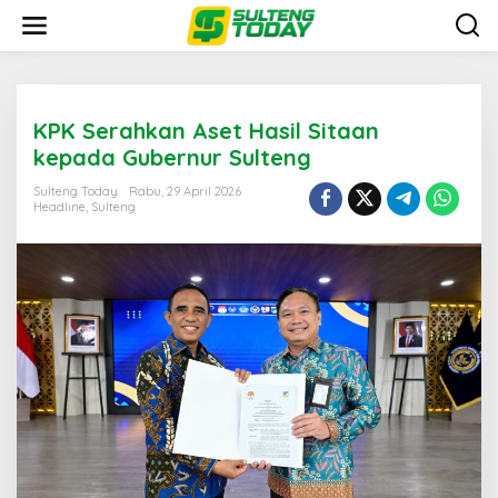
Lewati
ke
konten
KPK Serahkan Aset Hasil Sitaan
kepada Gubernur Sulteng
Sulteng Today
Rabu, 29 April 2026
Headline
,
Sulteng