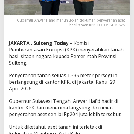
Gubernur Anwar Hafid menunjukkan dokumen penyerahan aset
hasil sitaan KPK. FOTO: ISTIMEWA
JAKARTA , Sulteng Today
– Komisi
Pemberantasan Korupsi (KPK) menyerahkan tanah
hasil sitaan negara kepada Pemerintah Provinsi
Sulteng.
Penyerahan tanah seluas 1.335 meter persegi ini
berlangsung di kantor KPK, di Jakarta, Rabu, 29
April 2026.
Gubernur Sulawesi Tengah, Anwar Hafid hadir di
kantor KPK dan menerima langsung dokumen
penyerahan aset senilai Rp204 juta lebih tersebut.
Untuk diketahui, aset tanah ini terletak di
Kelurahan Mamboro, Kota Palu.