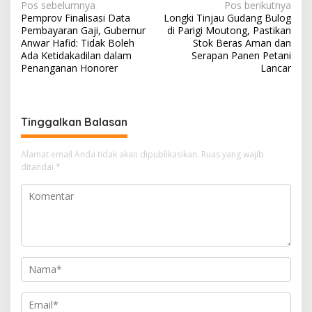
Navigasi
Pos sebelumnya
Pos berikutnya
Pemprov Finalisasi Data
Longki Tinjau Gudang Bulog
pos
Pembayaran Gaji, Gubernur
di Parigi Moutong, Pastikan
Anwar Hafid: Tidak Boleh
Stok Beras Aman dan
Ada Ketidakadilan dalam
Serapan Panen Petani
Penanganan Honorer
Lancar
Tinggalkan Balasan
Alamat email Anda tidak akan dipublikasikan.
Ruas yang wajib
ditandai
*