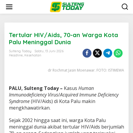
Lewati
ke
konten
Tertular HIV/Aids, 70-an Warga Kota
Palu Meninggal Dunia
Sulteng Today
Sabtu, 13 Juni 2026
Headline
,
Kesehatan
dr Rochmat Jasin Moenawar. FOTO: ISTIMEWA
PALU, Sulteng Today –
Kasus
Human
Immunodeficiency Virus
/
Acquired Immune Deficiency
Syndrome
(HIV/Aids) di Kota Palu makin
mengkhawatirkan.
Sejak 2002 hingga saat ini, warga Kota Palu
meninggal dunia akibat tertular HIV/Aids berjumlah