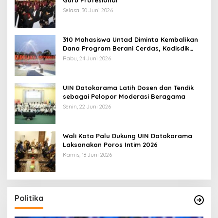
Guru Profesional
Selasa, 30 Juni 2026
310 Mahasiswa Untad Diminta Kembalikan
Dana Program Berani Cerdas, Kadisdik
Sulteng: Tidak Boleh Terima Beasiswa
Rabu, 24 Juni 2026
Ganda
UIN Datokarama Latih Dosen dan Tendik
sebagai Pelopor Moderasi Beragama
Senin, 22 Juni 2026
Wali Kota Palu Dukung UIN Datokarama
Laksanakan Poros Intim 2026
Kamis, 18 Juni 2026
Politika