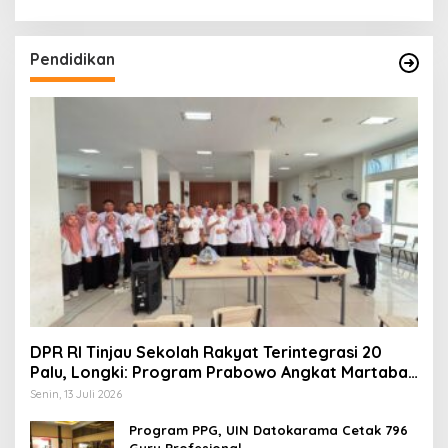
Pendidikan
DPR RI Tinjau Sekolah Rakyat Terintegrasi 20
Palu, Longki: Program Prabowo Angkat Martabat
Anak Miskin
Senin, 13 Juli 2026
Program PPG, UIN Datokarama Cetak 796