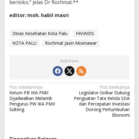
berisiko,” jelas Dr Rochmat.**
editor: moh. habil masri
Dinas Kesehatan Kota Palu
HIV/AIDS
KOTA PALU
Rochmat Jasin Moenawar
Ikuti Kami
Navigasi
Pos sebelumnya
Pos berikutnya
Ketum PB IKA PMII
Legislator Golkar Dukung
pos
Dijadwalkan Melantik
Penguatan Tata Kelola SDA
Pengurus PW IKA PMII
dan Percepatan Investasi
Sulteng
Dorong Pertumbuhan
Ekonomi