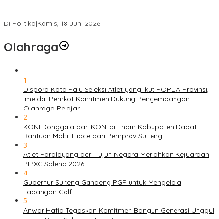
PSI Sulteng Peduli Korban Gempa 6,7 SR, Membumikan
Solidaritas, Meringankan Derita Rakyat
Di Politika
|
Kamis, 18 Juni 2026
Olahraga
1
Dispora Kota Palu Seleksi Atlet yang Ikut POPDA Provinsi,
Imelda: Pemkot Komitmen Dukung Pengembangan
Olahraga Pelajar
2
KONI Donggala dan KONI di Enam Kabupaten Dapat
Bantuan Mobil Hiace dari Pemprov Sulteng
3
Atlet Paralayang dari Tujuh Negara Meriahkan Kejuaraan
PIPXC Salena 2026
4
Gubernur Sulteng Gandeng PGP untuk Mengelola
Lapangan Golf
5
Anwar Hafid Tegaskan Komitmen Bangun Generasi Unggul