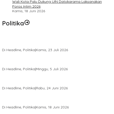
Wali Kota Palu Dukung UIN Datokarama Laksanakan
Poros Intim 2026
Kamis, 18 Juni 2026
Politika
Momentum Harlah PKB ke-28, Perempuan Bangsa Gelar Dua
Agenda Akbar Perkuat Mesin Organisasi
Di Headline, Politika
|
Kamis, 23 Juli 2026
Di Pelantikan PAN Sulteng, Gubernur Anwar Hafid Ajak Sinergi
Optimalkan Potensi Daerah
Di Headline, Politika
|
Minggu, 5 Juli 2026
Rio Capella Gantikan Hadianto Rasyid Sebagai Ketua DPD
Hanura Sulteng
Di Headline, Politika
|
Rabu, 24 Juni 2026
DPW PKB Sulteng Sukses Gelar Muscab, Mustasyar Apresiasi
Kinerja Utat Bowo
Di Headline, Politika
|
Kamis, 18 Juni 2026