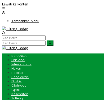
Lewati ke konten
Tambahkan Menu
BERANDA
Nasional
Internasional
Hukum
Politika
Pendidikan
Ekobis
Olahraga
Opini
Kesehatan
Sulteng