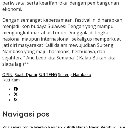
pariwisata, serta kearifan lokal dengan pembangunan
ekonomi.
Dengan semangat kebersamaan, festival ini diharapkan
menjadi ikon budaya Sulawesi Tengah yang mampu
mengangkat martabat Tenun Donggala di tingkat
nasional maupun internasional, sekaligus memperkuat
jati diri masyarakat Kaili dalam mewujudkan Sulteng
Nambaso yang maju, harmonis, berbudaya, dan
sejahtera.” Ane Ledo kita Semapa” ( Kalau Bukan kita
siapa lagi)**
OPINI
Suaib Djafar
SULTENG
Sulteng Nambaso
Ikuti Kami
Navigasi pos
Pos sebelumnya
Menko Pangan Zulkifli Hasan Hadiri Rembuk Tani