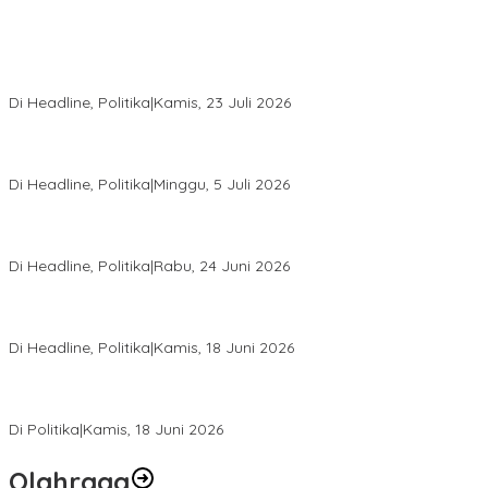
Momentum Harlah PKB ke-28, Perempuan Bangsa Gelar Dua
Agenda Akbar Perkuat Mesin Organisasi
Di Headline, Politika
|
Kamis, 23 Juli 2026
Di Pelantikan PAN Sulteng, Gubernur Anwar Hafid Ajak Sinergi
Optimalkan Potensi Daerah
Di Headline, Politika
|
Minggu, 5 Juli 2026
Rio Capella Gantikan Hadianto Rasyid Sebagai Ketua DPD
Hanura Sulteng
Di Headline, Politika
|
Rabu, 24 Juni 2026
DPW PKB Sulteng Sukses Gelar Muscab, Mustasyar Apresiasi
Kinerja Utat Bowo
Di Headline, Politika
|
Kamis, 18 Juni 2026
PSI Sulteng Peduli Korban Gempa 6,7 SR, Membumikan
Solidaritas, Meringankan Derita Rakyat
Di Politika
|
Kamis, 18 Juni 2026
Olahraga