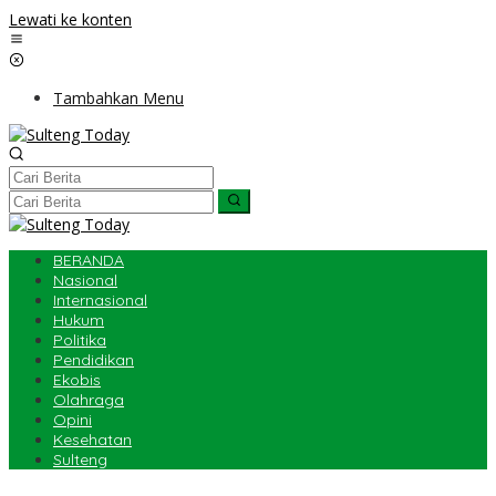
Lewati ke konten
Tambahkan Menu
BERANDA
Nasional
Internasional
Hukum
Politika
Pendidikan
Ekobis
Olahraga
Opini
Kesehatan
Sulteng