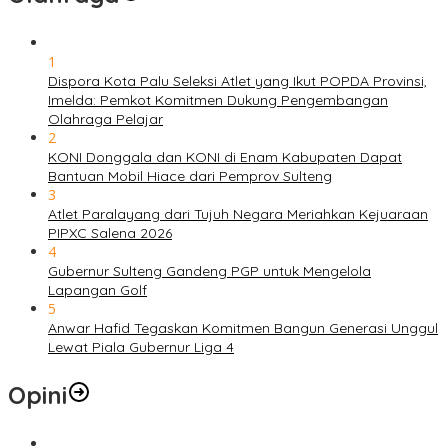
1
Dispora Kota Palu Seleksi Atlet yang Ikut POPDA Provinsi,
Imelda: Pemkot Komitmen Dukung Pengembangan
Olahraga Pelajar
2
KONI Donggala dan KONI di Enam Kabupaten Dapat
Bantuan Mobil Hiace dari Pemprov Sulteng
3
Atlet Paralayang dari Tujuh Negara Meriahkan Kejuaraan
PIPXC Salena 2026
4
Gubernur Sulteng Gandeng PGP untuk Mengelola
Lapangan Golf
5
Anwar Hafid Tegaskan Komitmen Bangun Generasi Unggul
Lewat Piala Gubernur Liga 4
Opini