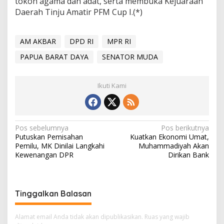
tokoh agama dan adat, serta membuka Kejuaraan
Daerah Tinju Amatir PFM Cup I.(*)
AM AKBAR
DPD RI
MPR RI
PAPUA BARAT DAYA
SENATOR MUDA
Ikuti Kami
Navigasi
Pos sebelumnya
Pos berikutnya
Putuskan Pemisahan
Kuatkan Ekonomi Umat,
pos
Pemilu, MK Dinilai Langkahi
Muhammadiyah Akan
Kewenangan DPR
Dirikan Bank
Tinggalkan Balasan
Alamat email Anda tidak akan dipublikasikan.
Ruas yang wajib