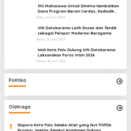
310 Mahasiswa Untad Diminta Kembalikan
Dana Program Berani Cerdas, Kadisdik
Sulteng: Tidak Boleh Terima Beasiswa
Rabu, 24 Juni 2026
Ganda
UIN Datokarama Latih Dosen dan Tendik
sebagai Pelopor Moderasi Beragama
Senin, 22 Juni 2026
Wali Kota Palu Dukung UIN Datokarama
Laksanakan Poros Intim 2026
Kamis, 18 Juni 2026
Politika
Olahraga
1
Dispora Kota Palu Seleksi Atlet yang Ikut POPDA
Provinsi, Imelda: Pemkot Komitmen Dukung