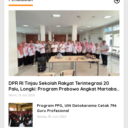
DPR RI Tinjau Sekolah Rakyat Terintegrasi 20
Palu, Longki: Program Prabowo Angkat Martabat
Anak Miskin
Senin, 13 Juli 2026
Program PPG, UIN Datokarama Cetak 796
Guru Profesional
Selasa, 30 Juni 2026