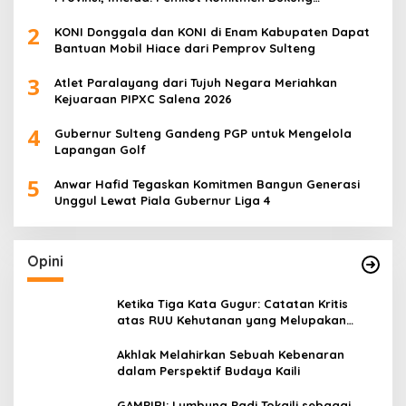
Pengembangan Olahraga Pelajar
2
KONI Donggala dan KONI di Enam Kabupaten Dapat
Bantuan Mobil Hiace dari Pemprov Sulteng
3
Atlet Paralayang dari Tujuh Negara Meriahkan
Kejuaraan PIPXC Salena 2026
4
Gubernur Sulteng Gandeng PGP untuk Mengelola
Lapangan Golf
5
Anwar Hafid Tegaskan Komitmen Bangun Generasi
Unggul Lewat Piala Gubernur Liga 4
Opini
Ketika Tiga Kata Gugur: Catatan Kritis
atas RUU Kehutanan yang Melupakan
Falsafah Hidup
Akhlak Melahirkan Sebuah Kebenaran
dalam Perspektif Budaya Kaili
GAMPIRI: Lumbung Padi Tokaili sebagai