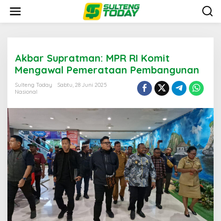
Lewati
ke
konten
Akbar Supratman: MPR RI Komit
Mengawal Pemerataan Pembangunan
Sulteng Today
Sabtu, 28 Juni 2025
Nasional