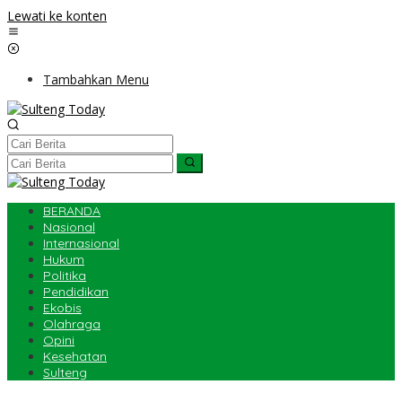
Lewati ke konten
Tambahkan Menu
BERANDA
Nasional
Internasional
Hukum
Politika
Pendidikan
Ekobis
Olahraga
Opini
Kesehatan
Sulteng