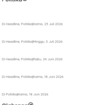
Momentum Harlah PKB ke-28, Perempuan Bangsa Gelar Dua
Agenda Akbar Perkuat Mesin Organisasi
Di Headline, Politika
|
Kamis, 23 Juli 2026
Di Pelantikan PAN Sulteng, Gubernur Anwar Hafid Ajak Sinergi
Optimalkan Potensi Daerah
Di Headline, Politika
|
Minggu, 5 Juli 2026
Rio Capella Gantikan Hadianto Rasyid Sebagai Ketua DPD
Hanura Sulteng
Di Headline, Politika
|
Rabu, 24 Juni 2026
DPW PKB Sulteng Sukses Gelar Muscab, Mustasyar Apresiasi
Kinerja Utat Bowo
Di Headline, Politika
|
Kamis, 18 Juni 2026
PSI Sulteng Peduli Korban Gempa 6,7 SR, Membumikan
Solidaritas, Meringankan Derita Rakyat
Di Politika
|
Kamis, 18 Juni 2026