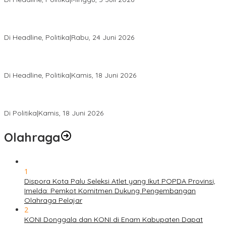
Rio Capella Gantikan Hadianto Rasyid Sebagai Ketua DPD
Hanura Sulteng
Di Headline, Politika
|
Rabu, 24 Juni 2026
DPW PKB Sulteng Sukses Gelar Muscab, Mustasyar Apresiasi
Kinerja Utat Bowo
Di Headline, Politika
|
Kamis, 18 Juni 2026
PSI Sulteng Peduli Korban Gempa 6,7 SR, Membumikan
Solidaritas, Meringankan Derita Rakyat
Di Politika
|
Kamis, 18 Juni 2026
Olahraga
1
Dispora Kota Palu Seleksi Atlet yang Ikut POPDA Provinsi,
Imelda: Pemkot Komitmen Dukung Pengembangan
Olahraga Pelajar
2
KONI Donggala dan KONI di Enam Kabupaten Dapat