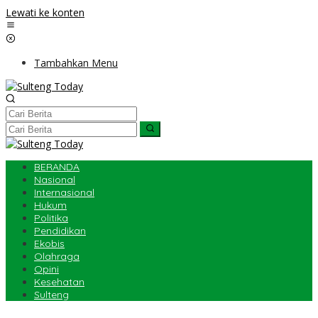
Lewati ke konten
Tambahkan Menu
BERANDA
Nasional
Internasional
Hukum
Politika
Pendidikan
Ekobis
Olahraga
Opini
Kesehatan
Sulteng