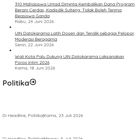
310 Mahasiswa Untad Diminta Kembalikan Dana Program
Berani Cerdas, Kadisdik Sulteng: Tidak Boleh Terima
Beasiswa Ganda
Rabu, 24 Juni 2026
UIN Datokarama Latih Dosen dan Tendik sebagai Pelopor
Moderasi Beragama
Senin, 22 Juni 2026
Wali Kota Palu Dukung UIN Datokarama Laksanakan
Poros Intim 2026
Kamis, 18 Juni 2026
Politika
Momentum Harlah PKB ke-28, Perempuan Bangsa Gelar Dua
Agenda Akbar Perkuat Mesin Organisasi
Di Headline, Politika
|
Kamis, 23 Juli 2026
Di Pelantikan PAN Sulteng, Gubernur Anwar Hafid Ajak Sinergi
Optimalkan Potensi Daerah
Di Headline, Politika
|
Minggu, 5 Juli 2026