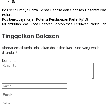
Navigasi
Pos sebelumnya
Partai Gema Bangsa dan Gagasan Desentralisasi
Politik
pos
Pos berikutnya
Kejar Potensi Pendapatan Parkir Rp1,8
Miliar/Bulan, Wali Kota Libatkan Forkopimda Tertibkan Parkir Liar
Tinggalkan Balasan
Alamat email Anda tidak akan dipublikasikan.
Ruas yang wajib
ditandai
*
Komentar