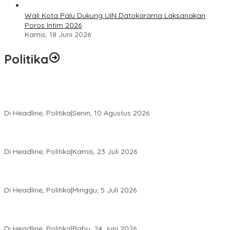
Wali Kota Palu Dukung UIN Datokarama Laksanakan
Poros Intim 2026
Kamis, 18 Juni 2026
Politika
1 Juta Sarjana Nganggur, Komisi IX Minta Pemerintah Fokus
Buka Lapangan Kerja
Di Headline, Politika
|
Senin, 10 Agustus 2026
Momentum Harlah PKB ke-28, Perempuan Bangsa Gelar Dua
Agenda Akbar Perkuat Mesin Organisasi
Di Headline, Politika
|
Kamis, 23 Juli 2026
Di Pelantikan PAN Sulteng, Gubernur Anwar Hafid Ajak Sinergi
Optimalkan Potensi Daerah
Di Headline, Politika
|
Minggu, 5 Juli 2026
Rio Capella Gantikan Hadianto Rasyid Sebagai Ketua DPD
Hanura Sulteng
Di Headline, Politika
|
Rabu, 24 Juni 2026