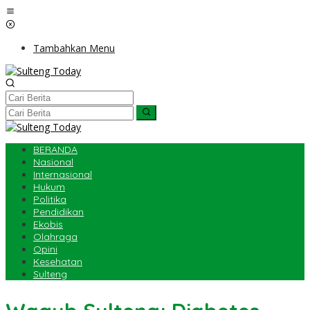
Lewati
ke
konten
Tambahkan Menu
BERANDA
Nasional
Internasional
Hukum
Politika
Pendidikan
Ekobis
Olahraga
Opini
Kesehatan
Sulteng