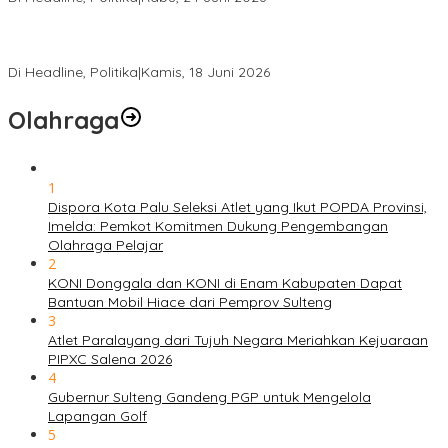
DPW PKB Sulteng Sukses Gelar Muscab, Mustasyar Apresiasi
Kinerja Utat Bowo
Di Headline, Politika
|
Kamis, 18 Juni 2026
Olahraga
1
Dispora Kota Palu Seleksi Atlet yang Ikut POPDA Provinsi,
Imelda: Pemkot Komitmen Dukung Pengembangan
Olahraga Pelajar
2
KONI Donggala dan KONI di Enam Kabupaten Dapat
Bantuan Mobil Hiace dari Pemprov Sulteng
3
Atlet Paralayang dari Tujuh Negara Meriahkan Kejuaraan
PIPXC Salena 2026
4
Gubernur Sulteng Gandeng PGP untuk Mengelola
Lapangan Golf
5