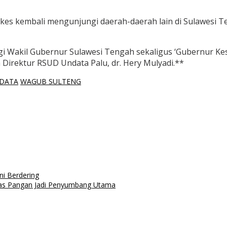
 kembali mengunjungi daerah-daerah lain di Sulawesi T
akil Gubernur Sulawesi Tengah sekaligus ‘Gubernur Kesehat
 Direktur RSUD Undata Palu, dr. Hery Mulyadi.**
DATA
WAGUB SULTENG
i Berdering
ditas Pangan Jadi Penyumbang Utama