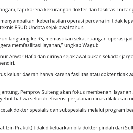
ngani, tapi karena kekurangan dokter dan fasilitas. Ini ta
menyampaikan, keberhasilan operasi perdana ini tidak lep
teknis RSUD Undata sejak awal tahun.
turun langsung ke RS, memastikan sekat ruangan operasi ja
egera memfasilitasi layanan,” ungkap Wagub.
r Anwar Hafid dan dirinya sejak awal bukan sekadar jargo
endiri.
us keluar daerah hanya karena fasilitas atau dokter tidak 
jantung, Pemprov Sulteng akan fokus membenahi layanan 
but bahwa seluruh efisiensi perjalanan dinas dilakukan u
tak dokter spesialis dan subspesialis melalui program bea
t Izin Praktik) tidak dikeluarkan bila dokter pindah dari S