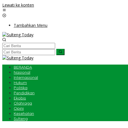
Lewati ke konten
Tambahkan Menu
BERANDA
Nasional
Internasional
Hukum
Politika
Pendidikan
Ekobis
Olahraga
Opini
Kesehatan
Sulteng