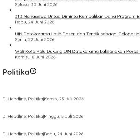
Selasa, 30 Juni 2026
310 Mahasiswa Untad Diminta Kembalikan Dana Program Ber
Rabu, 24 Juni 2026
UIN Datokarama Latih Dosen dan Tendik sebagai Pelopor 
Senin, 22 Juni 2026
Wali Kota Palu Dukung UIN Datokarama Laksanakan Poros 
Kamis, 18 Juni 2026
Politika
Momentum Harlah PKB ke-28, Perempuan Bangsa Gelar Dua Agend
Di Headline, Politika
|
Kamis, 23 Juli 2026
Di Pelantikan PAN Sulteng, Gubernur Anwar Hafid Ajak Sinergi Op
Di Headline, Politika
|
Minggu, 5 Juli 2026
Rio Capella Gantikan Hadianto Rasyid Sebagai Ketua DPD Hanura
Di Headline, Politika
|
Rabu, 24 Juni 2026