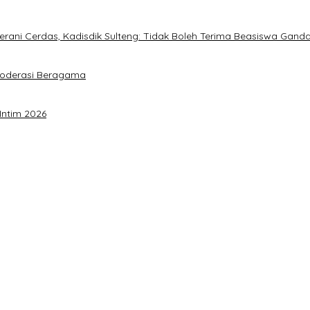
ani Cerdas, Kadisdik Sulteng: Tidak Boleh Terima Beasiswa Gand
Moderasi Beragama
Intim 2026
a Akbar Perkuat Mesin Organisasi
timalkan Potensi Daerah
 Sulteng