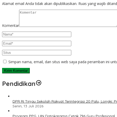
Alamat email Anda tidak akan dipublikasikan.
Ruas yang wajib ditan
Komentar
Simpan nama, email, dan situs web saya pada peramban ini unt
Pendidikan
DPR RI Tinjau Sekolah Rakyat Terintegrasi 20 Palu, Longki
Senin, 13 Juli 2026
Program PPG, UIN Datokarama Cetak 796 Guru Profesional