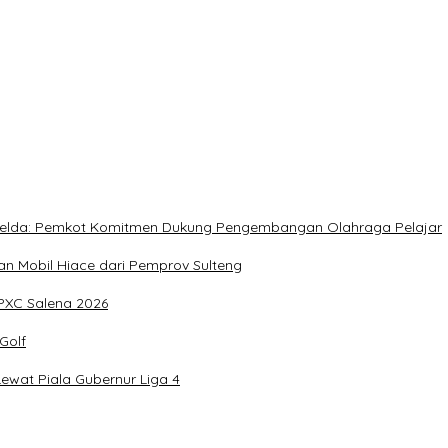
rja Utat Bowo
, Meringankan Derita Rakyat
, Imelda: Pemkot Komitmen Dukung Pengembangan Olahraga Pelajar
 Mobil Hiace dari Pemprov Sulteng
IPXC Salena 2026
Golf
wat Piala Gubernur Liga 4