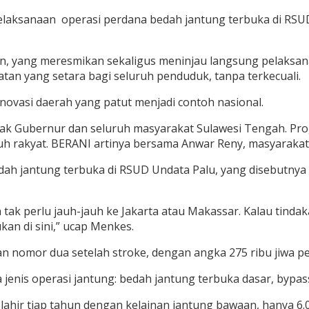
pelaksanaan operasi perdana bedah jantung terbuka di RSUD 
kin, yang meresmikan sekaligus meninjau langsung pelaksa
an yang setara bagi seluruh penduduk, tanpa terkecuali.
novasi daerah yang patut menjadi contoh nasional.
ak Gubernur dan seluruh masyarakat Sulawesi Tengah. Pro
h rakyat. BERANI artinya bersama Anwar Reny, masyarakat 
 jantung terbuka di RSUD Undata Palu, yang disebutnya 
h tak perlu jauh-jauh ke Jakarta atau Makassar. Kalau tinda
kan di sini,” ucap Menkes.
 nomor dua setelah stroke, dengan angka 275 ribu jiwa pe
jenis operasi jantung: bedah jantung terbuka dasar, bypas
lahir tiap tahun dengan kelainan jantung bawaan, hanya 6.0