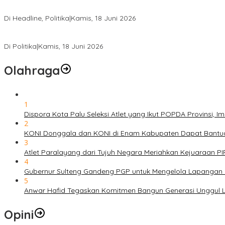
DPW PKB Sulteng Sukses Gelar Muscab, Mustasyar Apresiasi Kine
Di Headline, Politika
|
Kamis, 18 Juni 2026
PSI Sulteng Peduli Korban Gempa 6,7 SR, Membumikan Solidaritas
Di Politika
|
Kamis, 18 Juni 2026
Olahraga
1
Dispora Kota Palu Seleksi Atlet yang Ikut POPDA Provinsi
2
KONI Donggala dan KONI di Enam Kabupaten Dapat Bantuan
3
Atlet Paralayang dari Tujuh Negara Meriahkan Kejuaraan P
4
Gubernur Sulteng Gandeng PGP untuk Mengelola Lapangan 
5
Anwar Hafid Tegaskan Komitmen Bangun Generasi Unggul Le
Opini