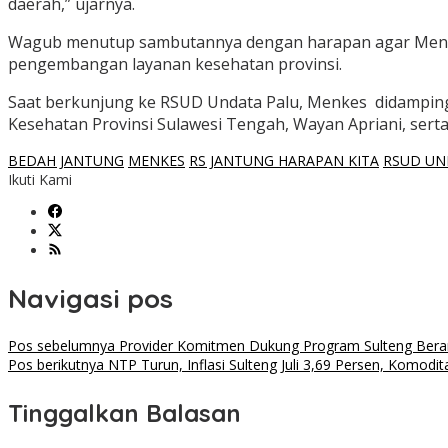
daerah,” ujarnya.
Wagub menutup sambutannya dengan harapan agar Menkes
pengembangan layanan kesehatan provinsi.
Saat berkunjung ke RSUD Undata Palu, Menkes didampingi W
Kesehatan Provinsi Sulawesi Tengah, Wayan Apriani, serta
BEDAH JANTUNG
MENKES
RS JANTUNG HARAPAN KITA
RSUD UN
Ikuti Kami
Navigasi pos
Pos sebelumnya
Provider Komitmen Dukung Program Sulteng Beran
Pos berikutnya
NTP Turun, Inflasi Sulteng Juli 3,69 Persen, Komo
Tinggalkan Balasan