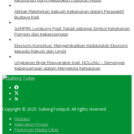
Kehutanan yang Melupakan Falsafah Hidup
Akhlak Melahirkan Sebuah Kebenaran dalam Perspektif
Budaya Kaili
GAMPIRI: Lumbung Padi Tokaili sebagai Simbol Ketahanan
Pangan dan Kebersamaan
Ekonomi Konstitusi: Mengembalikan Kedaulatan Ekonomi
kepada Rakyat dan Umat
Ungkapan Bijak Masyarakat Kaili: NOLUNU – Semangat
Kebersamaan dalam Mengelola Kehidupan
Copyright © 2025. SultengToday.id. All rights reserved
Redaksi
Kebijakan Privasi
Pedoman Media Ciber