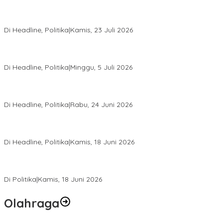
Momentum Harlah PKB ke-28, Perempuan Bangsa Gelar Dua
Agenda Akbar Perkuat Mesin Organisasi
Di Headline, Politika
|
Kamis, 23 Juli 2026
Di Pelantikan PAN Sulteng, Gubernur Anwar Hafid Ajak Sinergi
Optimalkan Potensi Daerah
Di Headline, Politika
|
Minggu, 5 Juli 2026
Rio Capella Gantikan Hadianto Rasyid Sebagai Ketua DPD
Hanura Sulteng
Di Headline, Politika
|
Rabu, 24 Juni 2026
DPW PKB Sulteng Sukses Gelar Muscab, Mustasyar Apresiasi
Kinerja Utat Bowo
Di Headline, Politika
|
Kamis, 18 Juni 2026
PSI Sulteng Peduli Korban Gempa 6,7 SR, Membumikan
Solidaritas, Meringankan Derita Rakyat
Di Politika
|
Kamis, 18 Juni 2026
Olahraga