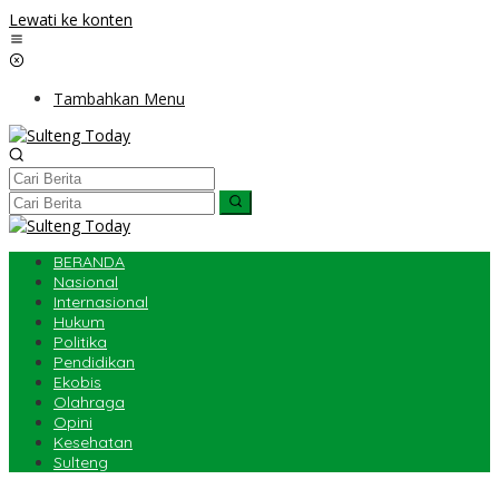
Lewati ke konten
Tambahkan Menu
BERANDA
Nasional
Internasional
Hukum
Politika
Pendidikan
Ekobis
Olahraga
Opini
Kesehatan
Sulteng