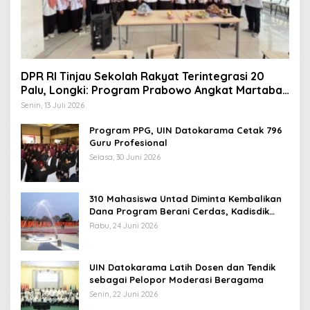
DPR RI Tinjau Sekolah Rakyat Terintegrasi 20
Palu, Longki: Program Prabowo Angkat Martabat
Anak Miskin
Senin, 13 Juli 2026
Program PPG, UIN Datokarama Cetak 796
Guru Profesional
Selasa, 30 Juni 2026
310 Mahasiswa Untad Diminta Kembalikan
Dana Program Berani Cerdas, Kadisdik
Sulteng: Tidak Boleh Terima Beasiswa
Rabu, 24 Juni 2026
Ganda
UIN Datokarama Latih Dosen dan Tendik
sebagai Pelopor Moderasi Beragama
Senin, 22 Juni 2026