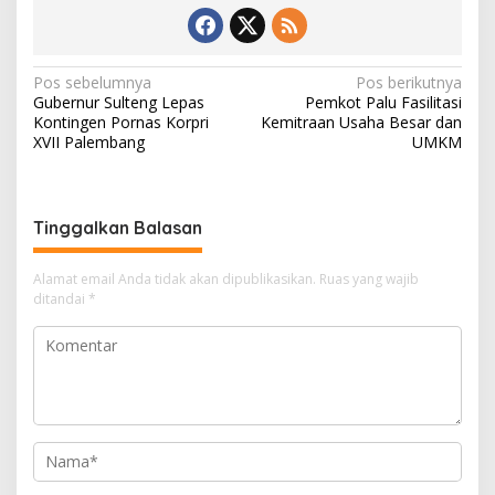
Navigasi
Pos sebelumnya
Pos berikutnya
Gubernur Sulteng Lepas
Pemkot Palu Fasilitasi
pos
Kontingen Pornas Korpri
Kemitraan Usaha Besar dan
XVII Palembang
UMKM
Tinggalkan Balasan
Alamat email Anda tidak akan dipublikasikan.
Ruas yang wajib
ditandai
*