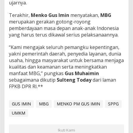
ujarnya.
Terakhir,
Menko Gus Imin
menyatakan,
MBG
merupakan gerakan gotong-royong
pemberdayaan masa depan anak-anak Indonesia
yang harus terus dikawal serius pelaksanaannya.
“Kami mengajak seluruh pemangku kepentingan,
yakni pemerintah daerah, penyedia layanan, dunia
usaha, hingga masyarakat untuk bersama menjaga
kualitas dan keamanan serta meningkatkan
manfaat MBG,” pungkas
Gus Muhaimin
sebagaimana dikutip
Sulteng Today
dari laman
FPKB DPR RI.**
GUS IMIN
MBG
MENKO PM GUS IMIN
SPPG
UMKM
Ikuti Kami