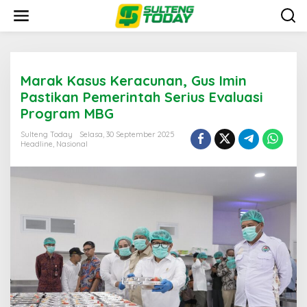
Lewati
ke
konten
Marak Kasus Keracunan, Gus Imin
Pastikan Pemerintah Serius Evaluasi
Program MBG
Sulteng Today
Selasa, 30 September 2025
Headline
,
Nasional