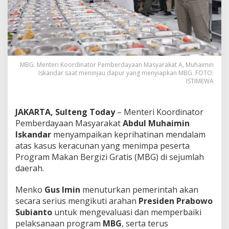
MBG. Menteri Koordinator Pemberdayaan Masyarakat A, Muhaimin
Iskandar saat meninjau dapur yang menyiapkan MBG. FOTO:
ISTIMEWA
JAKARTA, Sulteng Today
– Menteri Koordinator
Pemberdayaan Masyarakat
Abdul Muhaimin
Iskandar
menyampaikan keprihatinan mendalam
atas kasus keracunan yang menimpa peserta
Program Makan Bergizi Gratis (MBG) di sejumlah
daerah.
Menko
Gus Imin
menuturkan pemerintah akan
secara serius mengikuti arahan
Presiden Prabowo
Subianto
untuk mengevaluasi dan memperbaiki
pelaksanaan program
MBG
, serta terus