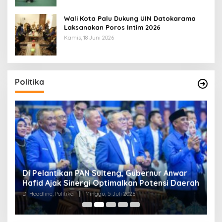
Wali Kota Palu Dukung UIN Datokarama
Laksanakan Poros Intim 2026
Kamis, 18 Juni 2026
Politika
Di Pelantikan PAN Sulteng, Gubernur Anwar
R
Hafid Ajak Sinergi Optimalkan Potensi Daerah
S
Di Headline, Politika
|
Minggu, 5 Juli 2026
Di 