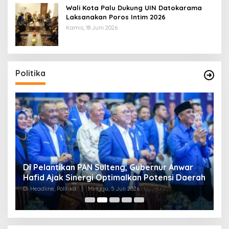
Wali Kota Palu Dukung UIN Datokarama
Laksanakan Poros Intim 2026
Kamis, 18 Juni 2026
Politika
Di Pelantikan PAN Sulteng, Gubernur Anwar
R
Hafid Ajak Sinergi Optimalkan Potensi Daerah
S
Di Headline, Politika
|
Minggu, 5 Juli 2026
Di 