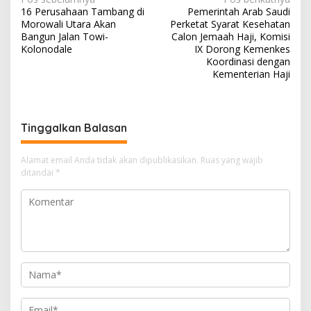
Navigasi
16 Perusahaan Tambang di
Pemerintah Arab Saudi
pos
Morowali Utara Akan
Perketat Syarat Kesehatan
Bangun Jalan Towi-
Calon Jemaah Haji, Komisi
Kolonodale
IX Dorong Kemenkes
Koordinasi dengan
Kementerian Haji
Tinggalkan Balasan
Alamat email Anda tidak akan dipublikasikan.
Ruas yang wajib
ditandai
*