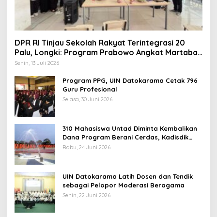
DPR RI Tinjau Sekolah Rakyat Terintegrasi 20
Palu, Longki: Program Prabowo Angkat Martabat
Anak Miskin
Senin, 13 Juli 2026
Program PPG, UIN Datokarama Cetak 796
Guru Profesional
Selasa, 30 Juni 2026
310 Mahasiswa Untad Diminta Kembalikan
Dana Program Berani Cerdas, Kadisdik
Sulteng: Tidak Boleh Terima Beasiswa
Rabu, 24 Juni 2026
Ganda
UIN Datokarama Latih Dosen dan Tendik
sebagai Pelopor Moderasi Beragama
Senin, 22 Juni 2026