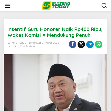
Lewati
ke
konten
Insentif Guru Honorer Naik Rp400 Ribu,
Waket Komisi X Mendukung Penuh
Sulteng Today
Selasa, 28 Oktober 2025
Headline
,
Pendidikan