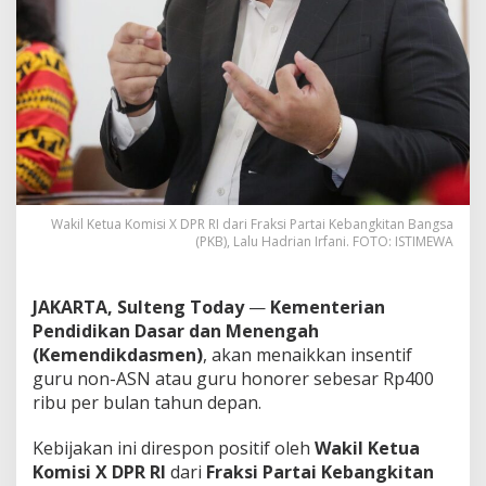
Wakil Ketua Komisi X DPR RI dari Fraksi Partai Kebangkitan Bangsa
(PKB), Lalu Hadrian Irfani. FOTO: ISTIMEWA
JAKARTA, Sulteng Today
—
Kementerian
Pendidikan Dasar dan Menengah
(Kemendikdasmen)
, akan menaikkan insentif
guru non-ASN atau guru honorer sebesar Rp400
ribu per bulan tahun depan.
Kebijakan ini direspon positif oleh
Wakil Ketua
Komisi X DPR RI
dari
Fraksi Partai Kebangkitan