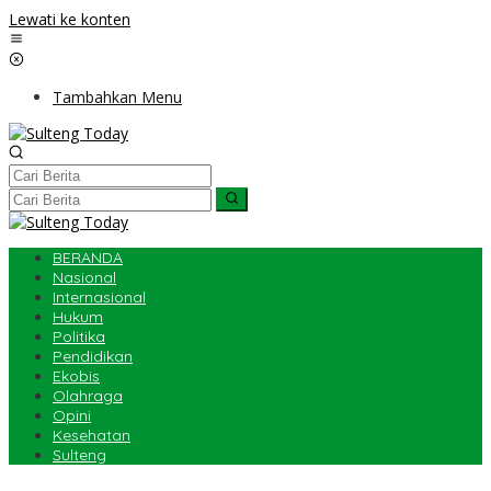
Lewati ke konten
Tambahkan Menu
BERANDA
Nasional
Internasional
Hukum
Politika
Pendidikan
Ekobis
Olahraga
Opini
Kesehatan
Sulteng