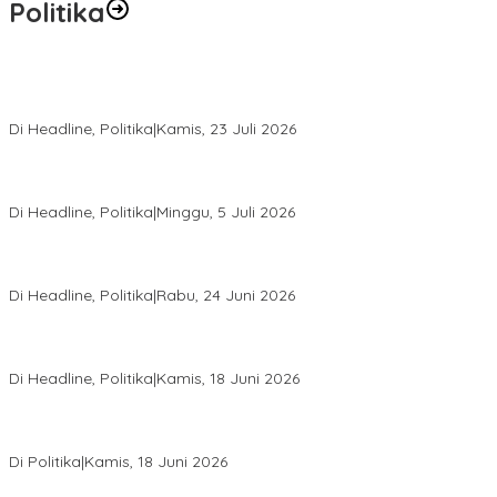
Politika
Momentum Harlah PKB ke-28, Perempuan Bangsa Gelar Dua
Agenda Akbar Perkuat Mesin Organisasi
Di Headline, Politika
|
Kamis, 23 Juli 2026
Di Pelantikan PAN Sulteng, Gubernur Anwar Hafid Ajak Sinergi
Optimalkan Potensi Daerah
Di Headline, Politika
|
Minggu, 5 Juli 2026
Rio Capella Gantikan Hadianto Rasyid Sebagai Ketua DPD
Hanura Sulteng
Di Headline, Politika
|
Rabu, 24 Juni 2026
DPW PKB Sulteng Sukses Gelar Muscab, Mustasyar Apresiasi
Kinerja Utat Bowo
Di Headline, Politika
|
Kamis, 18 Juni 2026
PSI Sulteng Peduli Korban Gempa 6,7 SR, Membumikan
Solidaritas, Meringankan Derita Rakyat
Di Politika
|
Kamis, 18 Juni 2026