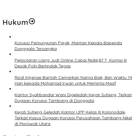
Prof Hanief Ghafur: Ketua Umum PBNU Harus Diseleksi Ahwa
Hukum
Korupsi Pemungutan Pajak, Mantan Kepala Bapenda
Donggala Tersangka
Perputaran Uang Judi Online Capai Rp86,87 T, Komisi III
Desak Polri Bertindak Tegas
Rizal Intjenae Bantah Cemarkan Nama Baik, Beri Waktu 14
Hari kepada Mohamad Irwan untuk Meminta Maaf
Kantor Syahbandar Wani Digeledah Kejati Sulteng, Terkait
Dugaan Korupsi Tambang di Donggala
Kejati Sulteng Geledah Kantor UPP Kelas III Kolonodale,
Terkait Kasus Dugaan Korupsi Perusahaan Tambang Nikel
di Morowali Utara