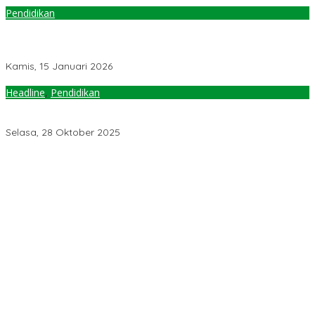
Pendidikan
Presiden Kumpulkan 1.200 Rektor dan Guru Besar, Wakil Ketua
Komisi X Berharap Biaya Pendidikan semakin Murah dan
Berkualitas
Kamis, 15 Januari 2026
Headline
,
Pendidikan
Insentif Guru Honorer Naik Rp400 Ribu, Waket Komisi X
Mendukung Penuh
Selasa, 28 Oktober 2025
Jelang Muktamar Ke-35, Komisi Organisasi NU Usulkan
Perubahan Aturan Main demi Bersihkan Politik Uang
Temuan 6 Juta Data Ganda Penerima MBG, Komisi IX: Tindak
Lanjuti
Pemerintah Diminta Mengkaji Rencana Kenaikan Gaji Kepala
Daerah
Kementerian ESDM Perlu Survei Potensi Helium di Sesar Palu-
Koro dan Teluk Palu untuk Mendukung Industri Teknologi Masa
Depan