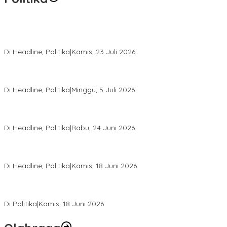
Momentum Harlah PKB ke-28, Perempuan Bangsa Gelar Dua
Agenda Akbar Perkuat Mesin Organisasi
Di Headline, Politika
|
Kamis, 23 Juli 2026
Di Pelantikan PAN Sulteng, Gubernur Anwar Hafid Ajak Sinergi
Optimalkan Potensi Daerah
Di Headline, Politika
|
Minggu, 5 Juli 2026
Rio Capella Gantikan Hadianto Rasyid Sebagai Ketua DPD
Hanura Sulteng
Di Headline, Politika
|
Rabu, 24 Juni 2026
DPW PKB Sulteng Sukses Gelar Muscab, Mustasyar Apresiasi
Kinerja Utat Bowo
Di Headline, Politika
|
Kamis, 18 Juni 2026
PSI Sulteng Peduli Korban Gempa 6,7 SR, Membumikan
Solidaritas, Meringankan Derita Rakyat
Di Politika
|
Kamis, 18 Juni 2026