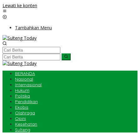
Lewati ke konten
Tambahkan Menu
BERANDA
Nasional
Internasional
Hukum
Politika
Pendidikan
Ekobis
Olahraga
Opini
Kesehatan
Sulteng