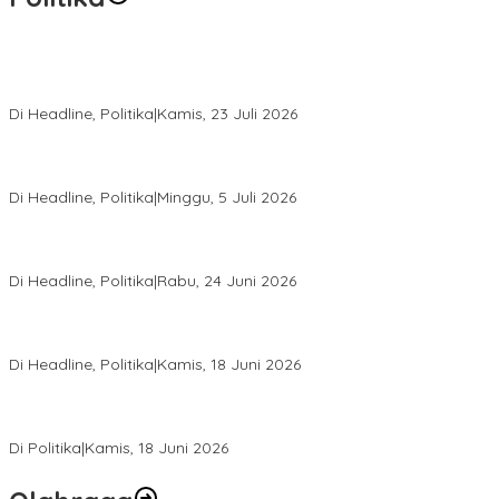
Momentum Harlah PKB ke-28, Perempuan Bangsa Gelar Dua
Agenda Akbar Perkuat Mesin Organisasi
Di Headline, Politika
|
Kamis, 23 Juli 2026
Di Pelantikan PAN Sulteng, Gubernur Anwar Hafid Ajak Sinergi
Optimalkan Potensi Daerah
Di Headline, Politika
|
Minggu, 5 Juli 2026
Rio Capella Gantikan Hadianto Rasyid Sebagai Ketua DPD
Hanura Sulteng
Di Headline, Politika
|
Rabu, 24 Juni 2026
DPW PKB Sulteng Sukses Gelar Muscab, Mustasyar Apresiasi
Kinerja Utat Bowo
Di Headline, Politika
|
Kamis, 18 Juni 2026
PSI Sulteng Peduli Korban Gempa 6,7 SR, Membumikan
Solidaritas, Meringankan Derita Rakyat
Di Politika
|
Kamis, 18 Juni 2026