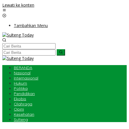
Lewati ke konten
Tambahkan Menu
BERANDA
Nasional
Internasional
Hukum
Politika
Pendidikan
Ekobis
Olahraga
Opini
Kesehatan
Sulteng