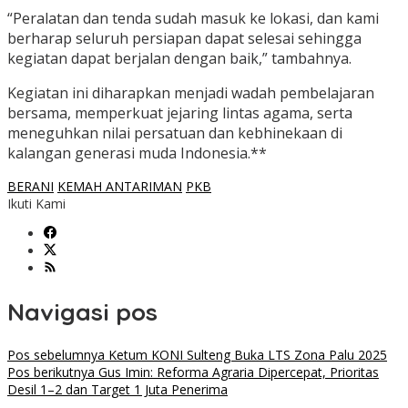
“Peralatan dan tenda sudah masuk ke lokasi, dan kami
berharap seluruh persiapan dapat selesai sehingga
kegiatan dapat berjalan dengan baik,” tambahnya.
Kegiatan ini diharapkan menjadi wadah pembelajaran
bersama, memperkuat jejaring lintas agama, serta
meneguhkan nilai persatuan dan kebhinekaan di
kalangan generasi muda Indonesia.**
BERANI
KEMAH ANTARIMAN
PKB
Ikuti Kami
Navigasi pos
Pos sebelumnya
Ketum KONI Sulteng Buka LTS Zona Palu 2025
Pos berikutnya
Gus Imin: Reforma Agraria Dipercepat, Prioritas
Desil 1–2 dan Target 1 Juta Penerima