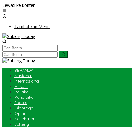
Lewati ke konten
Tambahkan Menu
BERANDA
Nasional
Internasional
Hukum
Politika
Pendidikan
Ekobis
Olahraga
Opini
Kesehatan
Sulteng