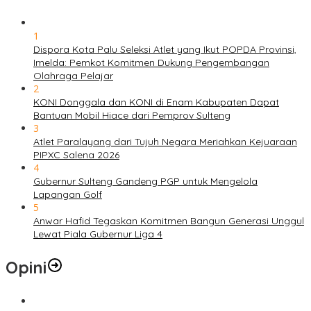
1
Dispora Kota Palu Seleksi Atlet yang Ikut POPDA Provinsi,
Imelda: Pemkot Komitmen Dukung Pengembangan
Olahraga Pelajar
2
KONI Donggala dan KONI di Enam Kabupaten Dapat
Bantuan Mobil Hiace dari Pemprov Sulteng
3
Atlet Paralayang dari Tujuh Negara Meriahkan Kejuaraan
PIPXC Salena 2026
4
Gubernur Sulteng Gandeng PGP untuk Mengelola
Lapangan Golf
5
Anwar Hafid Tegaskan Komitmen Bangun Generasi Unggul
Lewat Piala Gubernur Liga 4
Opini