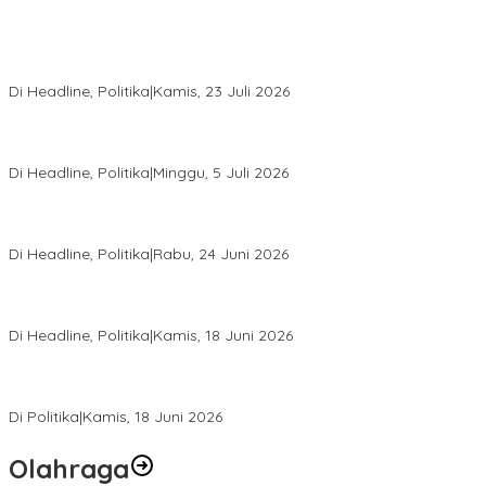
Momentum Harlah PKB ke-28, Perempuan Bangsa Gelar Dua
Agenda Akbar Perkuat Mesin Organisasi
Di Headline, Politika
|
Kamis, 23 Juli 2026
Di Pelantikan PAN Sulteng, Gubernur Anwar Hafid Ajak Sinergi
Optimalkan Potensi Daerah
Di Headline, Politika
|
Minggu, 5 Juli 2026
Rio Capella Gantikan Hadianto Rasyid Sebagai Ketua DPD
Hanura Sulteng
Di Headline, Politika
|
Rabu, 24 Juni 2026
DPW PKB Sulteng Sukses Gelar Muscab, Mustasyar Apresiasi
Kinerja Utat Bowo
Di Headline, Politika
|
Kamis, 18 Juni 2026
PSI Sulteng Peduli Korban Gempa 6,7 SR, Membumikan
Solidaritas, Meringankan Derita Rakyat
Di Politika
|
Kamis, 18 Juni 2026
Olahraga