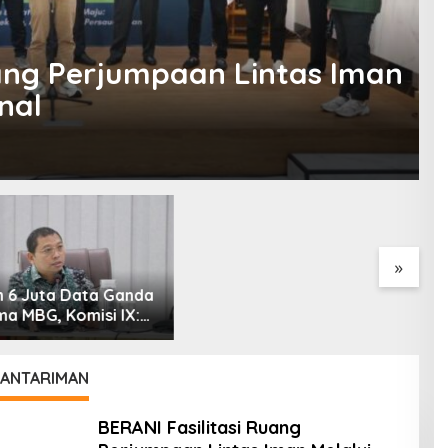
uang Perjumpaan Lintas Iman
nal
ntah Diminta
Kementerian ESDM Perlu
P
ji Rencana
Survei Potensi Helium di
U
an Gaji Kepala
Sesar Palu-Koro dan Teluk
D
h
Palu untuk Mendukung
Industri Teknologi Masa
Depan
»
 ANTARIMAN
BERANI Fasilitasi Ruang