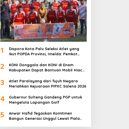
1
Dispora Kota Palu Seleksi Atlet yang
Ikut POPDA Provinsi, Imelda: Pemkot
Komitmen Dukung Pengembangan
2
Olahraga Pelajar
KONI Donggala dan KONI di Enam
Kabupaten Dapat Bantuan Mobil Hiace
dari Pemprov Sulteng
3
Atlet Paralayang dari Tujuh Negara
Meriahkan Kejuaraan PIPXC Salena 2026
4
Gubernur Sulteng Gandeng PGP untuk
Mengelola Lapangan Golf
5
Anwar Hafid Tegaskan Komitmen
Bangun Generasi Unggul Lewat Piala
Gubernur Liga 4