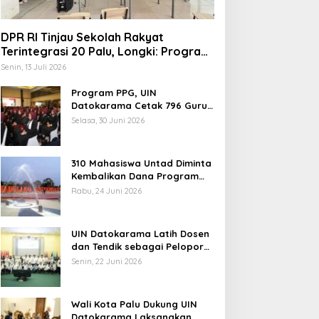
DPR RI Tinjau Sekolah Rakyat
Terintegrasi 20 Palu, Longki: Program
Prabowo Angkat Martabat Anak
Senin, 13 Juli 2026
Miskin
Program PPG, UIN
rof Hanief Ghafur: Ketua
Datokarama Cetak 796 Guru
Profesional
mum PBNU Harus
Selasa, 30 Juni 2026
iseleksi Ahwa
310 Mahasiswa Untad Diminta
Kembalikan Dana Program
Berani Cerdas, Kadisdik
Rabu, 24 Juni 2026
Sulteng: Tidak Boleh Terima
Jelang Muktamar Ke-35,
Beasiswa Ganda
Komisi Organisasi NU
UIN Datokarama Latih Dosen
Usulkan Perubahan Aturan
dan Tendik sebagai Pelopor
Main demi Bersihkan Politik
Moderasi Beragama
Senin, 22 Juni 2026
Uang
Wali Kota Palu Dukung UIN
Datokarama Laksanakan