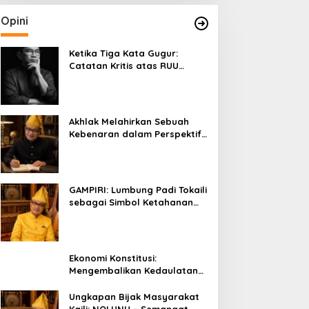
Opini
Ketika Tiga Kata Gugur:
Catatan Kritis atas RUU
Kehutanan yang Melupakan
Falsafah Hidup
Akhlak Melahirkan Sebuah
Kebenaran dalam Perspektif
Budaya Kaili
GAMPIRI: Lumbung Padi Tokaili
sebagai Simbol Ketahanan
Pangan dan Kebersamaan
Ekonomi Konstitusi:
Mengembalikan Kedaulatan
Ekonomi kepada Rakyat dan
Umat
Ungkapan Bijak Masyarakat
Kaili: NOLUNU – Semangat