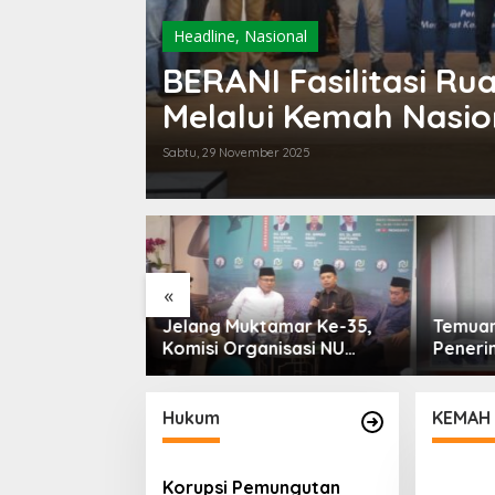
Headline
,
Nasional
BERANI Fasilitasi R
Melalui Kemah Nasio
Sabtu, 29 November 2025
Pemeri
Mengka
Kenaik
Daera
«
amar Ke-35,
Temuan 6 Juta Data Ganda
nisasi NU
Penerima MBG, Komisi IX:
ubahan Aturan
Tindak Lanjuti
rsihkan Politik
Hukum
KEMAH
Korupsi Pemungutan