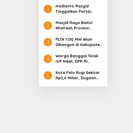
Hadianto Rasyid
1
Tinggalkan Partai
Hanura setelah 18
Tahun Mengabdi
Masjid Raya Baitul
2
Khairaat Provinsi
Sulteng Mendapat
Rekor MURI, Ini
PLTA 1.130 MW Akan
3
Keunikan Arsitekturnya
Dibangun di Kabupaten
Sigi, PT. Befar
Evergreen Industri
Warga Banggai Tolak
4
Audiensi dengan
IUP Nikel, DPR RI
Gubernur Sulteng
Nyatakan Dukungan
Kota Palu Rugi Sekitar
5
Rp2,6 Miliar, Dugaan
Korupsi Dana BPHTB
Masuk Tahap
Penyidikan Kejari