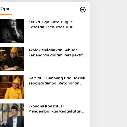
Opini
Ketika Tiga Kata Gugur:
Catatan Kritis atas RUU
Kehutanan yang Melupakan
Falsafah Hidup
Akhlak Melahirkan Sebuah
Kebenaran dalam Perspektif
Budaya Kaili
GAMPIRI: Lumbung Padi Tokaili
sebagai Simbol Ketahanan
Pangan dan Kebersamaan
Ekonomi Konstitusi:
Mengembalikan Kedaulatan
Ekonomi kepada Rakyat dan
Umat