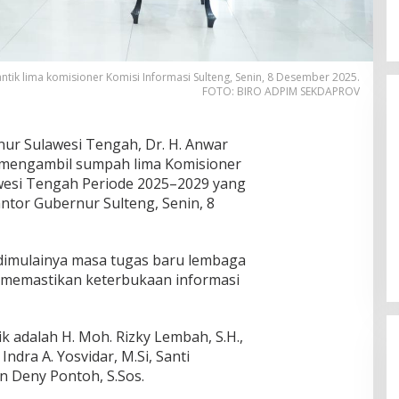
ik lima komisioner Komisi Informasi Sulteng, Senin, 8 Desember 2025.
FOTO: BIRO ADPIM SEKDAPROV
ur Sulawesi Tengah, Dr. H. Anwar
an mengambil sumpah lima Komisioner
awesi Tengah Periode 2025–2029 yang
ntor Gubernur Sulteng, Senin, 8
Momentum Harlah PKB ke-28,
Perempuan Bangsa Gelar Dua
Agenda Akbar Perkuat Mesin
Di Headline, Politika
|
Kamis, 23 Juli 2026
dimulainya masa tugas baru lembaga
Organisasi
 memastikan keterbukaan informasi
k adalah H. Moh. Rizky Lembah, S.H.,
 Indra A. Yosvidar, M.Si, Santi
an Deny Pontoh, S.Sos.