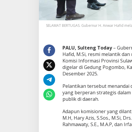
SELAMAT BERTUGAS. Gubernur H. Anwar Hafid melant
PALU, Sulteng Today
– Gubern
Hafid, M.Si, resmi melantik d
Komisi Informasi Provinsi Sul
digelar di Gedung Pogombo, Ka
Desember 2025.
Pelantikan tersebut menandai 
yang berperan strategis dalam
publik di daerah.
Adapun komisioner yang dilanti
M.H, Hary Azis, S.Sos., M.Si, Drs.
Rahmawaty, S.E., M.A.P, dan Irf