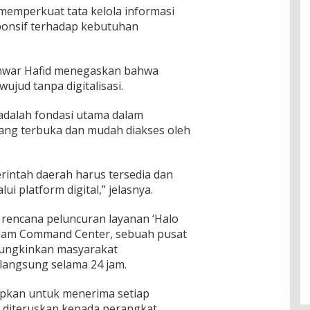
emperkuat tata kelola informasi
ponsif terhadap kebutuhan
nwar Hafid menegaskan bahwa
ujud tanpa digitalisasi.
l adalah fondasi utama dalam
ng terbuka dan mudah diakses oleh
rintah daerah harus tersedia dan
ui platform digital,” jelasnya.
encana peluncuran layanan ‘Halo
dalam Command Center, sebuah pusat
ungkinkan masyarakat
langsung selama 24 jam.
apkan untuk menerima setiap
n diteruskan kepada perangkat