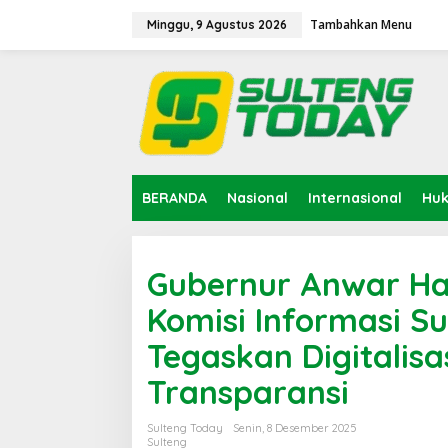
Lewati
ke
Tambahkan Menu
Minggu, 9 Agustus 2026
konten
BERANDA
Nasional
Internasional
Hu
Gubernur Anwar Haf
Komisi Informasi S
Tegaskan Digitalisa
Transparansi
Sulteng Today
Senin, 8 Desember 2025
Sulteng