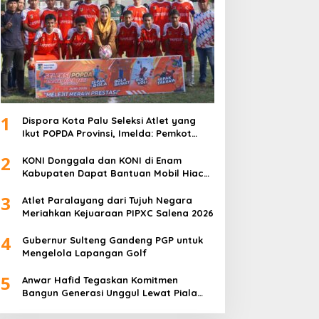
1
Dispora Kota Palu Seleksi Atlet yang
Ikut POPDA Provinsi, Imelda: Pemkot
Komitmen Dukung Pengembangan
2
Olahraga Pelajar
KONI Donggala dan KONI di Enam
Kabupaten Dapat Bantuan Mobil Hiace
dari Pemprov Sulteng
3
Atlet Paralayang dari Tujuh Negara
Meriahkan Kejuaraan PIPXC Salena 2026
4
Gubernur Sulteng Gandeng PGP untuk
Mengelola Lapangan Golf
5
Anwar Hafid Tegaskan Komitmen
Bangun Generasi Unggul Lewat Piala
Gubernur Liga 4