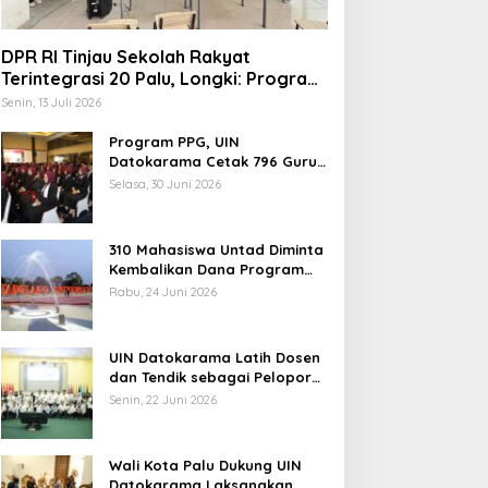
DPR RI Tinjau Sekolah Rakyat
Terintegrasi 20 Palu, Longki: Program
Prabowo Angkat Martabat Anak
Senin, 13 Juli 2026
Miskin
Program PPG, UIN
Datokarama Cetak 796 Guru
Profesional
Selasa, 30 Juni 2026
310 Mahasiswa Untad Diminta
Kembalikan Dana Program
Berani Cerdas, Kadisdik
Rabu, 24 Juni 2026
Sulteng: Tidak Boleh Terima
Beasiswa Ganda
UIN Datokarama Latih Dosen
dan Tendik sebagai Pelopor
Moderasi Beragama
Senin, 22 Juni 2026
Wali Kota Palu Dukung UIN
Datokarama Laksanakan