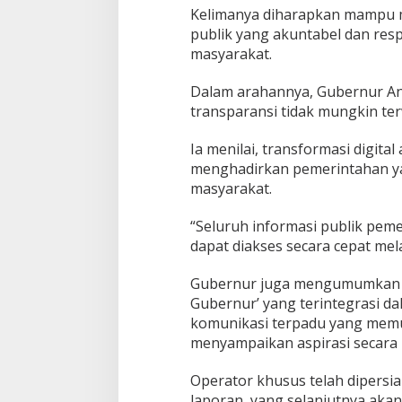
Kelimanya diharapkan mampu m
publik yang akuntabel dan res
masyarakat.
Dalam arahannya, Gubernur A
transparansi tidak mungkin terw
Ia menilai, transformasi digita
menghadirkan pemerintahan ya
masyarakat.
“Seluruh informasi publik peme
dapat diakses secara cepat melal
Gubernur juga mengumumkan r
Gubernur’ yang terintegrasi 
komunikasi terpadu yang mem
menyampaikan aspirasi secara 
Operator khusus telah dipersi
laporan, yang selanjutnya aka