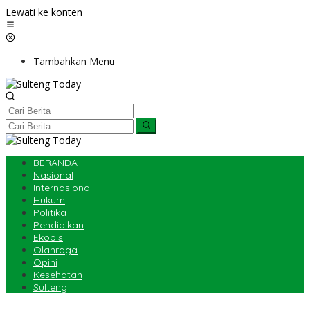
Lewati ke konten
Tambahkan Menu
BERANDA
Nasional
Internasional
Hukum
Politika
Pendidikan
Ekobis
Olahraga
Opini
Kesehatan
Sulteng