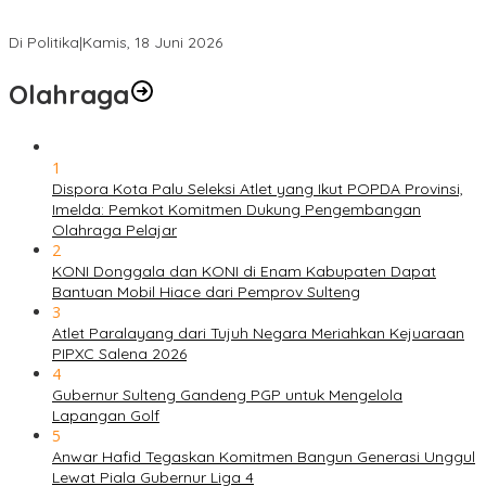
PSI Sulteng Peduli Korban Gempa 6,7 SR, Membumikan
Solidaritas, Meringankan Derita Rakyat
Di Politika
|
Kamis, 18 Juni 2026
Olahraga
1
Dispora Kota Palu Seleksi Atlet yang Ikut POPDA Provinsi,
Imelda: Pemkot Komitmen Dukung Pengembangan
Olahraga Pelajar
2
KONI Donggala dan KONI di Enam Kabupaten Dapat
Bantuan Mobil Hiace dari Pemprov Sulteng
3
Atlet Paralayang dari Tujuh Negara Meriahkan Kejuaraan
PIPXC Salena 2026
4
Gubernur Sulteng Gandeng PGP untuk Mengelola
Lapangan Golf
5
Anwar Hafid Tegaskan Komitmen Bangun Generasi Unggul
Lewat Piala Gubernur Liga 4