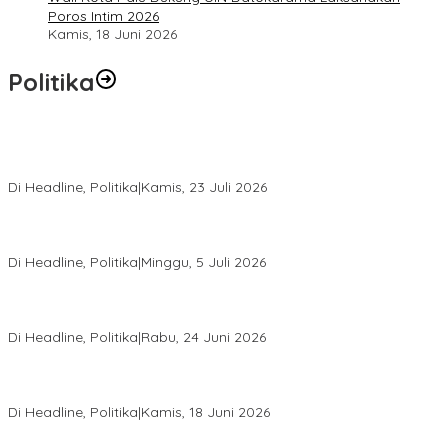
Poros Intim 2026
Kamis, 18 Juni 2026
Politika
Momentum Harlah PKB ke-28, Perempuan Bangsa Gelar Dua
Agenda Akbar Perkuat Mesin Organisasi
Di Headline, Politika
|
Kamis, 23 Juli 2026
Di Pelantikan PAN Sulteng, Gubernur Anwar Hafid Ajak Sinergi
Optimalkan Potensi Daerah
Di Headline, Politika
|
Minggu, 5 Juli 2026
Rio Capella Gantikan Hadianto Rasyid Sebagai Ketua DPD
Hanura Sulteng
Di Headline, Politika
|
Rabu, 24 Juni 2026
DPW PKB Sulteng Sukses Gelar Muscab, Mustasyar Apresiasi
Kinerja Utat Bowo
Di Headline, Politika
|
Kamis, 18 Juni 2026