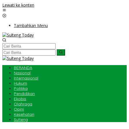
Lewati ke konten
Tambahkan Menu
BERANDA
Nasional
Internasional
Hukum
Politika
Pendidikan
Ekobis
Olahraga
Opini
Kesehatan
Sulteng