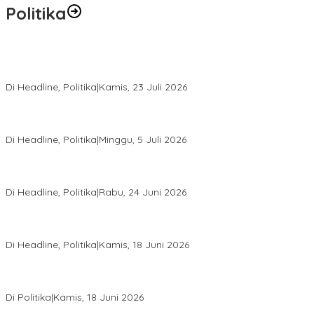
Politika
Momentum Harlah PKB ke-28, Perempuan Bangsa Gelar Dua
Agenda Akbar Perkuat Mesin Organisasi
Di Headline, Politika
|
Kamis, 23 Juli 2026
Di Pelantikan PAN Sulteng, Gubernur Anwar Hafid Ajak Sinergi
Optimalkan Potensi Daerah
Di Headline, Politika
|
Minggu, 5 Juli 2026
Rio Capella Gantikan Hadianto Rasyid Sebagai Ketua DPD
Hanura Sulteng
Di Headline, Politika
|
Rabu, 24 Juni 2026
DPW PKB Sulteng Sukses Gelar Muscab, Mustasyar Apresiasi
Kinerja Utat Bowo
Di Headline, Politika
|
Kamis, 18 Juni 2026
PSI Sulteng Peduli Korban Gempa 6,7 SR, Membumikan
Solidaritas, Meringankan Derita Rakyat
Di Politika
|
Kamis, 18 Juni 2026