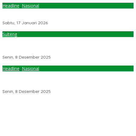
Headline
,
Nasional
Pimpin MIPI, Anwar Hafid Dorong Penguatan Ilmu Pemerintahan
dari Daerah
Sabtu, 17 Januari 2026
Sulteng
Gubernur Anwar Hafid Lantik Komisioner Komisi Informasi
Sulteng 2025–2029, Tegaskan Digitalisasi sebagai Kunci
Transparansi
Senin, 8 Desember 2025
Headline
,
Nasional
Pendapatan Pajak Smelter Rp300 Triliun Per Tahun, Sulteng
hanya Kebagian Rp222 Miliar, Gubernur Anwar Hafid Dorong
Forum DPRD Penghasil Nikel Jadi Kekuatan Nasional
Senin, 8 Desember 2025
Pemerintah Diminta Mengkaji Rencana Kenaikan Gaji Kepala
Daerah
Kementerian ESDM Perlu Survei Potensi Helium di Sesar Palu-
Koro dan Teluk Palu untuk Mendukung Industri Teknologi Masa
Depan