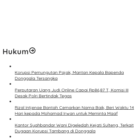
Prof Hanief Ghafur: Ketua Umum PBNU Harus Diseleksi Ahwa
Jelang Muktamar Ke-35, AS Hikam Ingatkan Evaluasi Total
Hubungan NU dan Kekuasaan
Lindungi Hak Sipil, PKB Sodorkan 8 Catatan RUU Siber
Hukum
Korupsi Pemungutan Pajak, Mantan Kepala Bapenda
Donggala Tersangka
Perputaran Uang Judi Online Capai Rp86,87 T, Komisi III
Desak Polri Bertindak Tegas
Rizal Intjenae Bantah Cemarkan Nama Baik, Beri Waktu 14
Hari kepada Mohamad Irwan untuk Meminta Maaf
Kantor Syahbandar Wani Digeledah Kejati Sulteng, Terkait
Dugaan Korupsi Tambang di Donggala