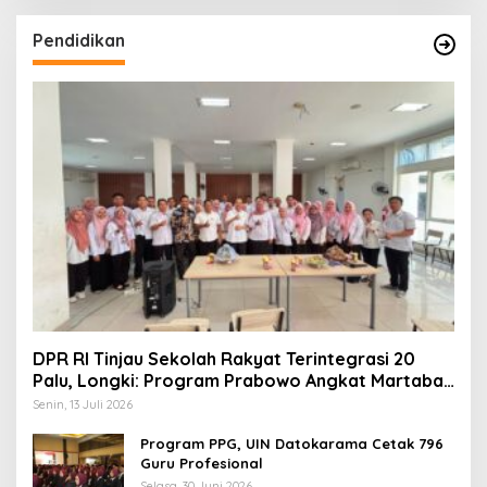
Pendidikan
DPR RI Tinjau Sekolah Rakyat Terintegrasi 20
Palu, Longki: Program Prabowo Angkat Martabat
Anak Miskin
Senin, 13 Juli 2026
Program PPG, UIN Datokarama Cetak 796
Guru Profesional
Selasa, 30 Juni 2026