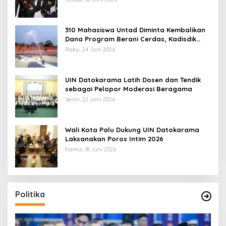
310 Mahasiswa Untad Diminta Kembalikan
Dana Program Berani Cerdas, Kadisdik
Sulteng: Tidak Boleh Terima Beasiswa
Rabu, 24 Juni 2026
Ganda
UIN Datokarama Latih Dosen dan Tendik
sebagai Pelopor Moderasi Beragama
Senin, 22 Juni 2026
Wali Kota Palu Dukung UIN Datokarama
Laksanakan Poros Intim 2026
Kamis, 18 Juni 2026
Politika