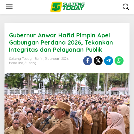
Lewati
ke
konten
Gubernur Anwar Hafid Pimpin Apel
Gabungan Perdana 2026, Tekankan
Integritas dan Pelayanan Publik
Sulteng Today
Senin, 5 Januari 2026
Headline
,
Sulteng