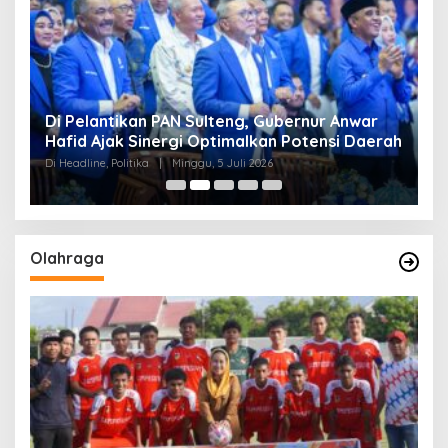
Di Pelantikan PAN Sulteng, Gubernur Anwar
R
Hafid Ajak Sinergi Optimalkan Potensi Daerah
S
Di Headline, Politika
|
Minggu, 5 Juli 2026
Di 
Olahraga