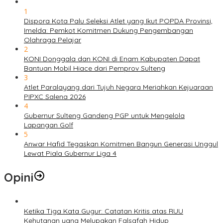
1
Dispora Kota Palu Seleksi Atlet yang Ikut POPDA Provinsi,
Imelda: Pemkot Komitmen Dukung Pengembangan
Olahraga Pelajar
2
KONI Donggala dan KONI di Enam Kabupaten Dapat
Bantuan Mobil Hiace dari Pemprov Sulteng
3
Atlet Paralayang dari Tujuh Negara Meriahkan Kejuaraan
PIPXC Salena 2026
4
Gubernur Sulteng Gandeng PGP untuk Mengelola
Lapangan Golf
5
Anwar Hafid Tegaskan Komitmen Bangun Generasi Unggul
Lewat Piala Gubernur Liga 4
Opini
Ketika Tiga Kata Gugur: Catatan Kritis atas RUU
Kehutanan yang Melupakan Falsafah Hidup