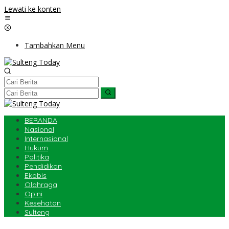
Lewati ke konten
Tambahkan Menu
BERANDA
Nasional
Internasional
Hukum
Politika
Pendidikan
Ekobis
Olahraga
Opini
Kesehatan
Sulteng