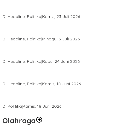
Momentum Harlah PKB ke-28, Perempuan Bangsa Gelar Dua
Agenda Akbar Perkuat Mesin Organisasi
Di Headline, Politika
|
Kamis, 23 Juli 2026
Di Pelantikan PAN Sulteng, Gubernur Anwar Hafid Ajak Sinergi
Optimalkan Potensi Daerah
Di Headline, Politika
|
Minggu, 5 Juli 2026
Rio Capella Gantikan Hadianto Rasyid Sebagai Ketua DPD
Hanura Sulteng
Di Headline, Politika
|
Rabu, 24 Juni 2026
DPW PKB Sulteng Sukses Gelar Muscab, Mustasyar Apresiasi
Kinerja Utat Bowo
Di Headline, Politika
|
Kamis, 18 Juni 2026
PSI Sulteng Peduli Korban Gempa 6,7 SR, Membumikan
Solidaritas, Meringankan Derita Rakyat
Di Politika
|
Kamis, 18 Juni 2026
Olahraga