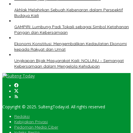
Akhlak Melahirkan Sebuah Kebenaran dalam Perspektif
Budaya Kaili
GAMPIRI: Lumbung Padi Tokaili sebagai Simbol Ketahanan
Pangan dan Kebersamaan
Ekonomi Konstitusi: Mengembalikan Kedaulatan Ekonomi
kepada Rakyat dan Umat
Ungkapan Bijak Masyarakat Kaili: NOLUNU – Semangat
Kebersamaan dalam Mengelola Kehidupan
Copyright © 2025. SultengToday.id. All rights reserved
Redaksi
Kebijakan Privasi
Pedoman Media Ciber
Indeks Berita