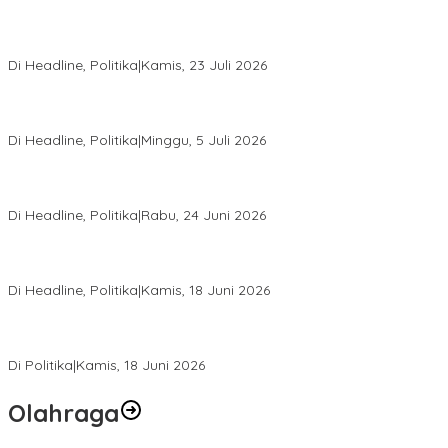
Momentum Harlah PKB ke-28, Perempuan Bangsa Gelar Dua
Agenda Akbar Perkuat Mesin Organisasi
Di Headline, Politika
|
Kamis, 23 Juli 2026
Di Pelantikan PAN Sulteng, Gubernur Anwar Hafid Ajak Sinergi
Optimalkan Potensi Daerah
Di Headline, Politika
|
Minggu, 5 Juli 2026
Rio Capella Gantikan Hadianto Rasyid Sebagai Ketua DPD
Hanura Sulteng
Di Headline, Politika
|
Rabu, 24 Juni 2026
DPW PKB Sulteng Sukses Gelar Muscab, Mustasyar Apresiasi
Kinerja Utat Bowo
Di Headline, Politika
|
Kamis, 18 Juni 2026
PSI Sulteng Peduli Korban Gempa 6,7 SR, Membumikan
Solidaritas, Meringankan Derita Rakyat
Di Politika
|
Kamis, 18 Juni 2026
Olahraga