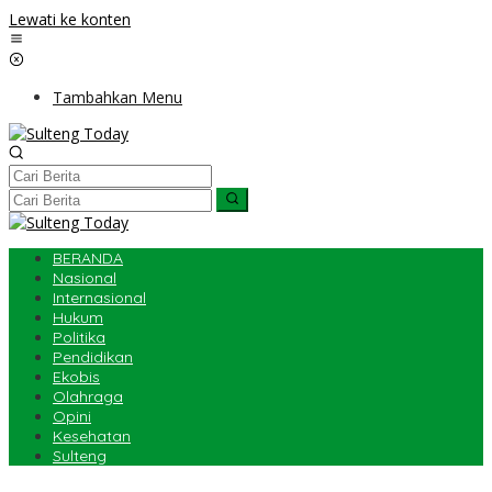
Lewati ke konten
Tambahkan Menu
BERANDA
Nasional
Internasional
Hukum
Politika
Pendidikan
Ekobis
Olahraga
Opini
Kesehatan
Sulteng