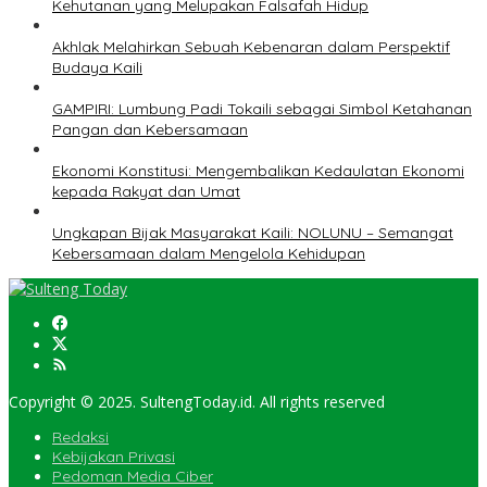
Kehutanan yang Melupakan Falsafah Hidup
Akhlak Melahirkan Sebuah Kebenaran dalam Perspektif
Budaya Kaili
GAMPIRI: Lumbung Padi Tokaili sebagai Simbol Ketahanan
Pangan dan Kebersamaan
Ekonomi Konstitusi: Mengembalikan Kedaulatan Ekonomi
kepada Rakyat dan Umat
Ungkapan Bijak Masyarakat Kaili: NOLUNU – Semangat
Kebersamaan dalam Mengelola Kehidupan
Copyright © 2025. SultengToday.id. All rights reserved
Redaksi
Kebijakan Privasi
Pedoman Media Ciber