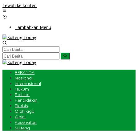
Lewati ke konten
Tambahkan Menu
BERANDA
Nasional
Internasional
Hukum
Politika
Pendidikan
Ekobis
Olahraga
Opini
Kesehatan
Sulteng