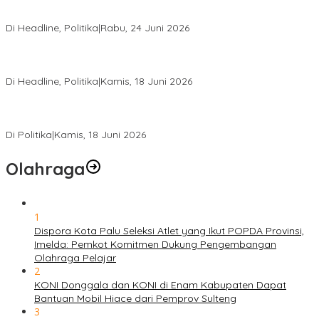
Rio Capella Gantikan Hadianto Rasyid Sebagai Ketua DPD
Hanura Sulteng
Di Headline, Politika
|
Rabu, 24 Juni 2026
DPW PKB Sulteng Sukses Gelar Muscab, Mustasyar Apresiasi
Kinerja Utat Bowo
Di Headline, Politika
|
Kamis, 18 Juni 2026
PSI Sulteng Peduli Korban Gempa 6,7 SR, Membumikan
Solidaritas, Meringankan Derita Rakyat
Di Politika
|
Kamis, 18 Juni 2026
Olahraga
1
Dispora Kota Palu Seleksi Atlet yang Ikut POPDA Provinsi,
Imelda: Pemkot Komitmen Dukung Pengembangan
Olahraga Pelajar
2
KONI Donggala dan KONI di Enam Kabupaten Dapat
Bantuan Mobil Hiace dari Pemprov Sulteng
3