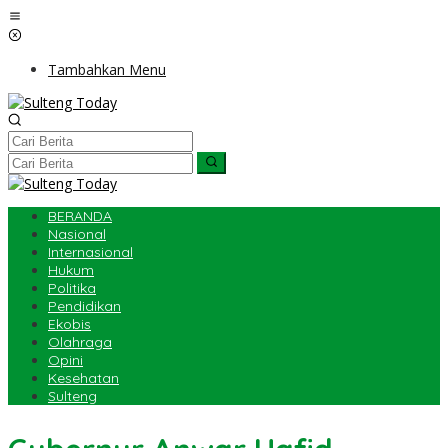
Lewati
ke
konten
Tambahkan Menu
BERANDA
Nasional
Internasional
Hukum
Politika
Pendidikan
Ekobis
Olahraga
Opini
Kesehatan
Sulteng