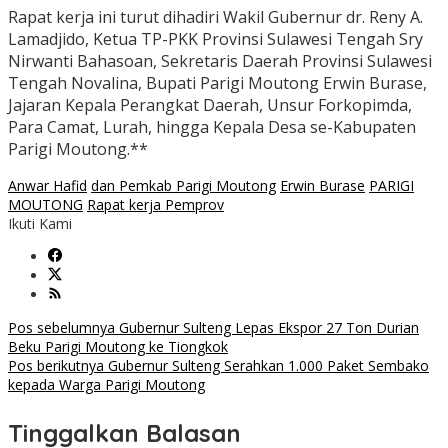
Rapat kerja ini turut dihadiri Wakil Gubernur dr. Reny A.
Lamadjido, Ketua TP-PKK Provinsi Sulawesi Tengah Sry
Nirwanti Bahasoan, Sekretaris Daerah Provinsi Sulawesi
Tengah Novalina, Bupati Parigi Moutong Erwin Burase,
Jajaran Kepala Perangkat Daerah, Unsur Forkopimda,
Para Camat, Lurah, hingga Kepala Desa se-Kabupaten
Parigi Moutong.**
Anwar Hafid
dan Pemkab Parigi Moutong
Erwin Burase
PARIGI
MOUTONG
Rapat kerja Pemprov
Ikuti Kami
Navigasi
Pos sebelumnya
Gubernur Sulteng Lepas Ekspor 27 Ton Durian
Beku Parigi Moutong ke Tiongkok
pos
Pos berikutnya
Gubernur Sulteng Serahkan 1.000 Paket Sembako
kepada Warga Parigi Moutong
Tinggalkan Balasan