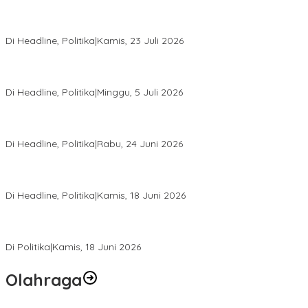
Momentum Harlah PKB ke-28, Perempuan Bangsa Gelar Dua
Agenda Akbar Perkuat Mesin Organisasi
Di Headline, Politika
|
Kamis, 23 Juli 2026
Di Pelantikan PAN Sulteng, Gubernur Anwar Hafid Ajak Sinergi
Optimalkan Potensi Daerah
Di Headline, Politika
|
Minggu, 5 Juli 2026
Rio Capella Gantikan Hadianto Rasyid Sebagai Ketua DPD
Hanura Sulteng
Di Headline, Politika
|
Rabu, 24 Juni 2026
DPW PKB Sulteng Sukses Gelar Muscab, Mustasyar Apresiasi
Kinerja Utat Bowo
Di Headline, Politika
|
Kamis, 18 Juni 2026
PSI Sulteng Peduli Korban Gempa 6,7 SR, Membumikan
Solidaritas, Meringankan Derita Rakyat
Di Politika
|
Kamis, 18 Juni 2026
Olahraga