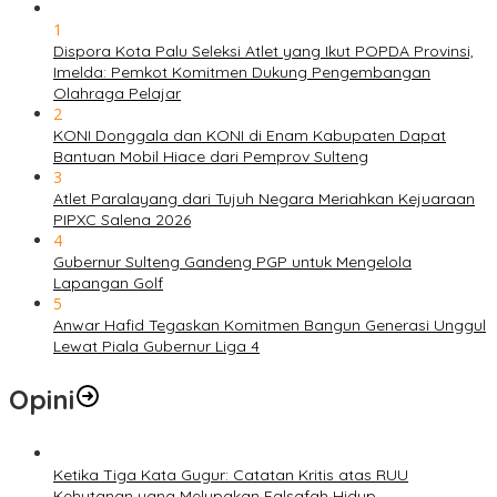
1
Dispora Kota Palu Seleksi Atlet yang Ikut POPDA Provinsi,
Imelda: Pemkot Komitmen Dukung Pengembangan
Olahraga Pelajar
2
KONI Donggala dan KONI di Enam Kabupaten Dapat
Bantuan Mobil Hiace dari Pemprov Sulteng
3
Atlet Paralayang dari Tujuh Negara Meriahkan Kejuaraan
PIPXC Salena 2026
4
Gubernur Sulteng Gandeng PGP untuk Mengelola
Lapangan Golf
5
Anwar Hafid Tegaskan Komitmen Bangun Generasi Unggul
Lewat Piala Gubernur Liga 4
Opini
Ketika Tiga Kata Gugur: Catatan Kritis atas RUU
Kehutanan yang Melupakan Falsafah Hidup