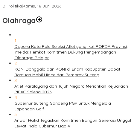
Solidaritas, Meringankan Derita Rakyat
Di Politika
|
Kamis, 18 Juni 2026
Olahraga
1
Dispora Kota Palu Seleksi Atlet yang Ikut POPDA Provinsi,
Imelda: Pemkot Komitmen Dukung Pengembangan
Olahraga Pelajar
2
KONI Donggala dan KONI di Enam Kabupaten Dapat
Bantuan Mobil Hiace dari Pemprov Sulteng
3
Atlet Paralayang dari Tujuh Negara Meriahkan Kejuaraan
PIPXC Salena 2026
4
Gubernur Sulteng Gandeng PGP untuk Mengelola
Lapangan Golf
5
Anwar Hafid Tegaskan Komitmen Bangun Generasi Unggul
Lewat Piala Gubernur Liga 4