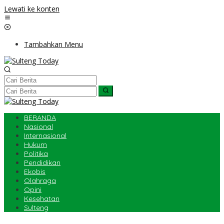
Lewati ke konten
Tambahkan Menu
BERANDA
Nasional
Internasional
Hukum
Politika
Pendidikan
Ekobis
Olahraga
Opini
Kesehatan
Sulteng