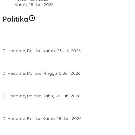
Kamis, 18 Juni 2026
Politika
Momentum Harlah PKB ke-28, Perempuan Bangsa Gelar Dua
Agenda Akbar Perkuat Mesin Organisasi
Di Headline, Politika
|
Kamis, 23 Juli 2026
Di Pelantikan PAN Sulteng, Gubernur Anwar Hafid Ajak Sinergi
Optimalkan Potensi Daerah
Di Headline, Politika
|
Minggu, 5 Juli 2026
Rio Capella Gantikan Hadianto Rasyid Sebagai Ketua DPD
Hanura Sulteng
Di Headline, Politika
|
Rabu, 24 Juni 2026
DPW PKB Sulteng Sukses Gelar Muscab, Mustasyar Apresiasi
Kinerja Utat Bowo
Di Headline, Politika
|
Kamis, 18 Juni 2026
PSI Sulteng Peduli Korban Gempa 6,7 SR, Membumikan