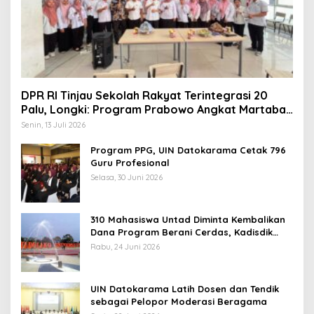
DPR RI Tinjau Sekolah Rakyat Terintegrasi 20
Palu, Longki: Program Prabowo Angkat Martabat
Anak Miskin
Senin, 13 Juli 2026
Program PPG, UIN Datokarama Cetak 796
Guru Profesional
Selasa, 30 Juni 2026
310 Mahasiswa Untad Diminta Kembalikan
Dana Program Berani Cerdas, Kadisdik
Sulteng: Tidak Boleh Terima Beasiswa
Rabu, 24 Juni 2026
Ganda
UIN Datokarama Latih Dosen dan Tendik
sebagai Pelopor Moderasi Beragama