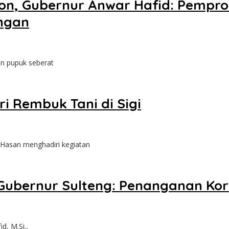
 Ton, Gubernur Anwar Hafid: Pempro
ngan
an pupuk seberat
i Rembuk Tani di Sigi
 Hasan menghadiri kegiatan
Gubernur Sulteng: Penanganan Ko
d, M.Si.,