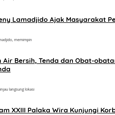
 Reny Lamadjido Ajak Masyarakat P
Lamadjido, memimpin
h Air Bersih, Tenda dan Obat-obat
mda
njau langsung lokasi
m XXIII Palaka Wira Kunjungi Korb