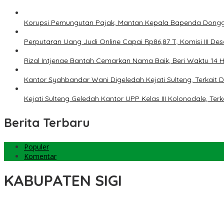
Korupsi Pemungutan Pajak, Mantan Kepala Bapenda Dongg
Perputaran Uang Judi Online Capai Rp86,87 T, Komisi III Des
Rizal Intjenae Bantah Cemarkan Nama Baik, Beri Waktu 14
Kantor Syahbandar Wani Digeledah Kejati Sulteng, Terkai
Kejati Sulteng Geledah Kantor UPP Kelas III Kolonodale, T
Berita Terbaru
Populer
Komentar
KABUPATEN SIGI