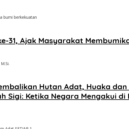
pa bumi berkekuatan
e-31, Ajak Masyarakat Membumikan 
M.Si.
embalikan Hutan Adat, Huaka dan 
nah Sigi: Ketika Negara Mengakui d
m Adat SETIAP 1