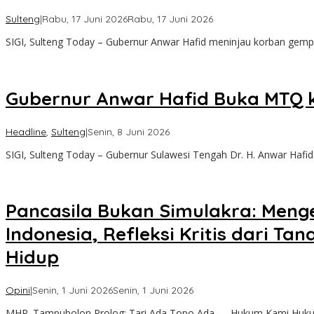
oleh
Sulteng
|
Rabu, 17 Juni 2026
Rabu, 17 Juni 2026
Sulteng
SIGI, Sulteng Today – Gubernur Anwar Hafid meninjau korban gem
Today
Gubernur Anwar Hafid Buka MTQ k
oleh
Headline
,
Sulteng
|
Senin, 8 Juni 2026
Sulteng
SIGI, Sulteng Today – Gubernur Sulawesi Tengah Dr. H. Anwar Hafid 
Today
Pancasila Bukan Simulakra: Meng
Indonesia, Refleksi Kritis dari Ta
Hidup
oleh
Opini
|
Senin, 1 Juni 2026
Senin, 1 Juni 2026
Sulteng
MHR. Tampubolon Prolog: Tari Ada Topo Ada — Hukum Kami Huku
Today