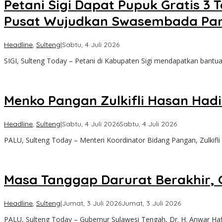
Petani Sigi Dapat Pupuk Gratis 3
Pusat Wujudkan Swasembada Pa
oleh
Headline
,
Sulteng
|
Sabtu, 4 Juli 2026
Sulteng
SIGI, Sulteng Today – Petani di Kabupaten Sigi mendapatkan bantu
Today
Menko Pangan Zulkifli Hasan Hadir
oleh
Headline
,
Sulteng
|
Sabtu, 4 Juli 2026
Sabtu, 4 Juli 2026
Sulteng
PALU, Sulteng Today – Menteri Koordinator Bidang Pangan, Zulkifli
Today
Masa Tanggap Darurat Berakhir, 
oleh
Headline
,
Sulteng
|
Jumat, 3 Juli 2026
Jumat, 3 Juli 2026
Sulteng
PALU, Sulteng Today – Gubernur Sulawesi Tengah, Dr. H. Anwar Hafi
Today