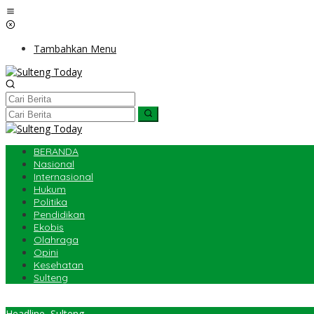
Lewati
ke
konten
Tambahkan Menu
BERANDA
Nasional
Internasional
Hukum
Politika
Pendidikan
Ekobis
Olahraga
Opini
Kesehatan
Sulteng
Headline
,
Sulteng