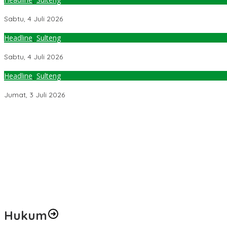
Petani Sigi Dapat Pupuk Gratis 3 Ton, Gubernur Anwar Hafid: P
Sabtu, 4 Juli 2026
Headline
,
Sulteng
Menko Pangan Zulkifli Hasan Hadiri Rembuk Tani di Sigi
Sabtu, 4 Juli 2026
Headline
,
Sulteng
Masa Tanggap Darurat Berakhir, Gubernur Sulteng: Penanganan 
Jumat, 3 Juli 2026
Pemerintah Diminta Mengkaji Rencana Kenaikan Gaji Kepala Dae
Kementerian ESDM Perlu Survei Potensi Helium di Sesar Palu-Koro
Prof Hanief Ghafur: Ketua Umum PBNU Harus Diseleksi Ahwa
Jelang Muktamar Ke-35, AS Hikam Ingatkan Evaluasi Total Hubu
Lindungi Hak Sipil, PKB Sodorkan 8 Catatan RUU Siber
Hukum