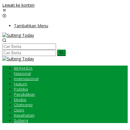
Lewati ke konten
Tambahkan Menu
BERANDA
Nasional
Internasional
Hukum
Politika
Pendidikan
Ekobis
Olahraga
Opini
Kesehatan
Sulteng