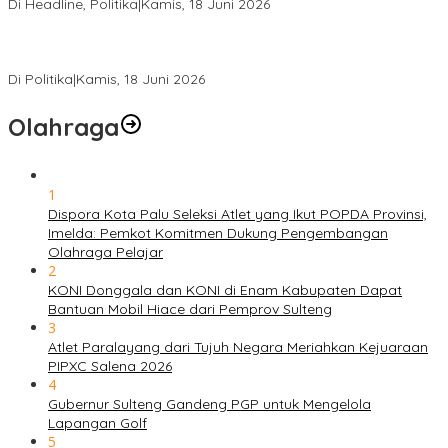
Di Headline, Politika
|
Kamis, 18 Juni 2026
PSI Sulteng Peduli Korban Gempa 6,7 SR, Membumikan
Solidaritas, Meringankan Derita Rakyat
Di Politika
|
Kamis, 18 Juni 2026
Olahraga
1
Dispora Kota Palu Seleksi Atlet yang Ikut POPDA Provinsi,
Imelda: Pemkot Komitmen Dukung Pengembangan
Olahraga Pelajar
2
KONI Donggala dan KONI di Enam Kabupaten Dapat
Bantuan Mobil Hiace dari Pemprov Sulteng
3
Atlet Paralayang dari Tujuh Negara Meriahkan Kejuaraan
PIPXC Salena 2026
4
Gubernur Sulteng Gandeng PGP untuk Mengelola
Lapangan Golf
5