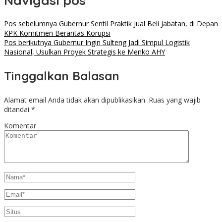
Navigasi pos
Pos sebelumnya
Gubernur Sentil Praktik Jual Beli Jabatan, di Depan
KPK Komitmen Berantas Korupsi
Pos berikutnya
Gubernur Ingin Sulteng Jadi Simpul Logistik
Nasional, Usulkan Proyek Strategis ke Menko AHY
Tinggalkan Balasan
Alamat email Anda tidak akan dipublikasikan.
Ruas yang wajib
ditandai
*
Komentar