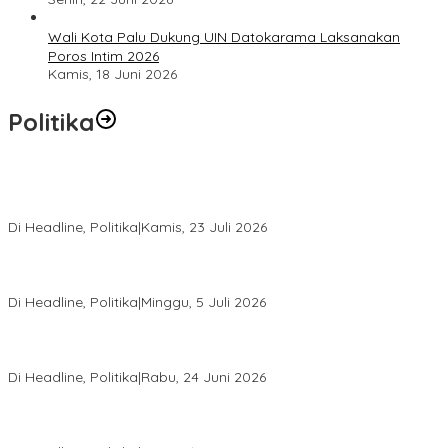
Wali Kota Palu Dukung UIN Datokarama Laksanakan
Poros Intim 2026
Kamis, 18 Juni 2026
Politika
Momentum Harlah PKB ke-28, Perempuan Bangsa Gelar Dua
Agenda Akbar Perkuat Mesin Organisasi
Di Headline, Politika
|
Kamis, 23 Juli 2026
Di Pelantikan PAN Sulteng, Gubernur Anwar Hafid Ajak Sinergi
Optimalkan Potensi Daerah
Di Headline, Politika
|
Minggu, 5 Juli 2026
Rio Capella Gantikan Hadianto Rasyid Sebagai Ketua DPD
Hanura Sulteng
Di Headline, Politika
|
Rabu, 24 Juni 2026
DPW PKB Sulteng Sukses Gelar Muscab, Mustasyar Apresiasi
Kinerja Utat Bowo