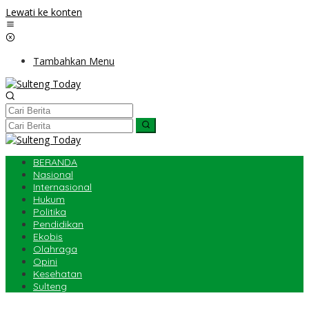
Lewati ke konten
Tambahkan Menu
BERANDA
Nasional
Internasional
Hukum
Politika
Pendidikan
Ekobis
Olahraga
Opini
Kesehatan
Sulteng