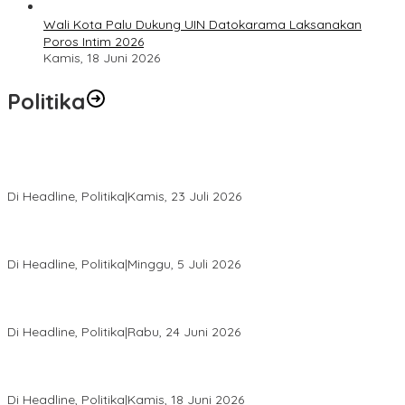
Wali Kota Palu Dukung UIN Datokarama Laksanakan
Poros Intim 2026
Kamis, 18 Juni 2026
Politika
Momentum Harlah PKB ke-28, Perempuan Bangsa Gelar Dua
Agenda Akbar Perkuat Mesin Organisasi
Di Headline, Politika
|
Kamis, 23 Juli 2026
Di Pelantikan PAN Sulteng, Gubernur Anwar Hafid Ajak Sinergi
Optimalkan Potensi Daerah
Di Headline, Politika
|
Minggu, 5 Juli 2026
Rio Capella Gantikan Hadianto Rasyid Sebagai Ketua DPD
Hanura Sulteng
Di Headline, Politika
|
Rabu, 24 Juni 2026
DPW PKB Sulteng Sukses Gelar Muscab, Mustasyar Apresiasi
Kinerja Utat Bowo
Di Headline, Politika
|
Kamis, 18 Juni 2026