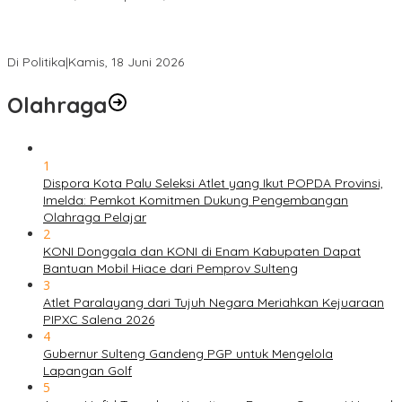
PSI Sulteng Peduli Korban Gempa 6,7 SR, Membumikan
Solidaritas, Meringankan Derita Rakyat
Di Politika
|
Kamis, 18 Juni 2026
Olahraga
1
Dispora Kota Palu Seleksi Atlet yang Ikut POPDA Provinsi,
Imelda: Pemkot Komitmen Dukung Pengembangan
Olahraga Pelajar
2
KONI Donggala dan KONI di Enam Kabupaten Dapat
Bantuan Mobil Hiace dari Pemprov Sulteng
3
Atlet Paralayang dari Tujuh Negara Meriahkan Kejuaraan
PIPXC Salena 2026
4
Gubernur Sulteng Gandeng PGP untuk Mengelola
Lapangan Golf
5