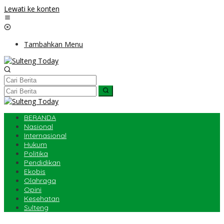
Lewati ke konten
Tambahkan Menu
BERANDA
Nasional
Internasional
Hukum
Politika
Pendidikan
Ekobis
Olahraga
Opini
Kesehatan
Sulteng