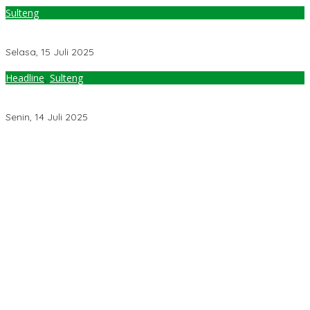
Sulteng
Pajak Air Permukaan di Sulteng Naik 91 Persen, Target
Pendapatan Rp185 Miliar
Selasa, 15 Juli 2025
Headline
,
Sulteng
Gubernur Anwar Naikkan Pajak Air Permukaan, Berlaku 1 Juli
2025
Senin, 14 Juli 2025
18 Koalisi Buruh Bertemu Cak Imin, Bawa Draft UU Perlindungan
Ketenagakerjaan
Jelang Muktamar Ke-35, Komisi Organisasi NU Usulkan
Perubahan Aturan Main demi Bersihkan Politik Uang
Temuan 6 Juta Data Ganda Penerima MBG, Komisi IX: Tindak
Lanjuti
Pemerintah Diminta Mengkaji Rencana Kenaikan Gaji Kepala
Daerah
Kementerian ESDM Perlu Survei Potensi Helium di Sesar Palu-