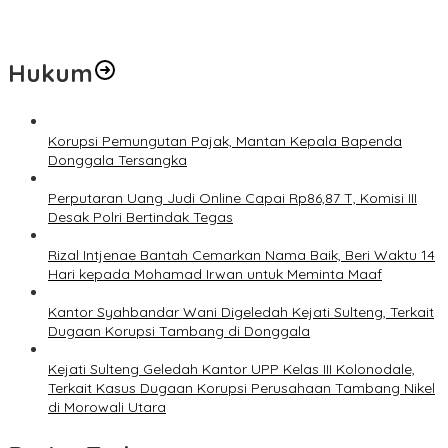
Koro dan Teluk Palu untuk Mendukung Industri Teknologi Masa
Depan
Hukum
Korupsi Pemungutan Pajak, Mantan Kepala Bapenda
Donggala Tersangka
Perputaran Uang Judi Online Capai Rp86,87 T, Komisi III
Desak Polri Bertindak Tegas
Rizal Intjenae Bantah Cemarkan Nama Baik, Beri Waktu 14
Hari kepada Mohamad Irwan untuk Meminta Maaf
Kantor Syahbandar Wani Digeledah Kejati Sulteng, Terkait
Dugaan Korupsi Tambang di Donggala
Kejati Sulteng Geledah Kantor UPP Kelas III Kolonodale,
Terkait Kasus Dugaan Korupsi Perusahaan Tambang Nikel
di Morowali Utara