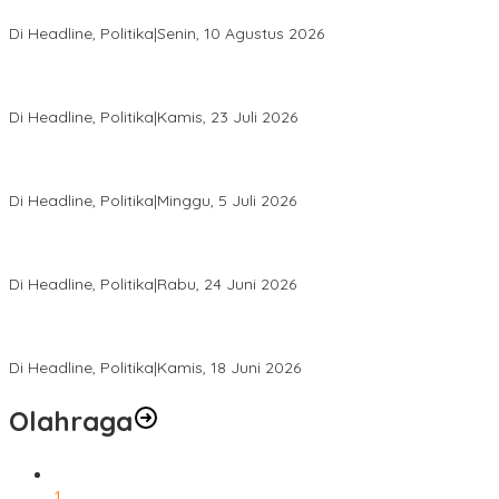
Buka Lapangan Kerja
Di Headline, Politika
|
Senin, 10 Agustus 2026
Momentum Harlah PKB ke-28, Perempuan Bangsa Gelar Dua
Agenda Akbar Perkuat Mesin Organisasi
Di Headline, Politika
|
Kamis, 23 Juli 2026
Di Pelantikan PAN Sulteng, Gubernur Anwar Hafid Ajak Sinergi
Optimalkan Potensi Daerah
Di Headline, Politika
|
Minggu, 5 Juli 2026
Rio Capella Gantikan Hadianto Rasyid Sebagai Ketua DPD
Hanura Sulteng
Di Headline, Politika
|
Rabu, 24 Juni 2026
DPW PKB Sulteng Sukses Gelar Muscab, Mustasyar Apresiasi
Kinerja Utat Bowo
Di Headline, Politika
|
Kamis, 18 Juni 2026
Olahraga
1