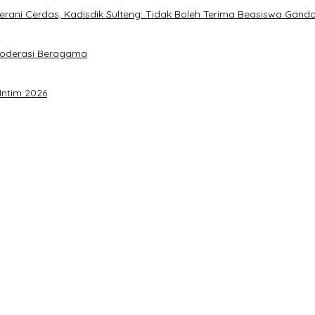
ani Cerdas, Kadisdik Sulteng: Tidak Boleh Terima Beasiswa Gand
Moderasi Beragama
Intim 2026
a Akbar Perkuat Mesin Organisasi
timalkan Potensi Daerah
 Sulteng
rja Utat Bowo