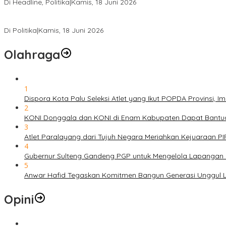
Di Headline, Politika
|
Kamis, 18 Juni 2026
PSI Sulteng Peduli Korban Gempa 6,7 SR, Membumikan Solidaritas
Di Politika
|
Kamis, 18 Juni 2026
Olahraga
1
Dispora Kota Palu Seleksi Atlet yang Ikut POPDA Provinsi
2
KONI Donggala dan KONI di Enam Kabupaten Dapat Bantuan
3
Atlet Paralayang dari Tujuh Negara Meriahkan Kejuaraan P
4
Gubernur Sulteng Gandeng PGP untuk Mengelola Lapangan 
5
Anwar Hafid Tegaskan Komitmen Bangun Generasi Unggul Le
Opini