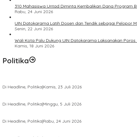
310 Mahasiswa Untad Diminta Kembalikan Dana Program Ber
Rabu, 24 Juni 2026
UIN Datokarama Latih Dosen dan Tendik sebagai Pelopor 
Senin, 22 Juni 2026
Wali Kota Palu Dukung UIN Datokarama Laksanakan Poros 
Kamis, 18 Juni 2026
Politika
Momentum Harlah PKB ke-28, Perempuan Bangsa Gelar Dua Agend
Di Headline, Politika
|
Kamis, 23 Juli 2026
Di Pelantikan PAN Sulteng, Gubernur Anwar Hafid Ajak Sinergi Op
Di Headline, Politika
|
Minggu, 5 Juli 2026
Rio Capella Gantikan Hadianto Rasyid Sebagai Ketua DPD Hanura
Di Headline, Politika
|
Rabu, 24 Juni 2026
DPW PKB Sulteng Sukses Gelar Muscab, Mustasyar Apresiasi Kine