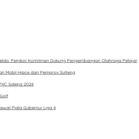
, Meringankan Derita Rakyat
, Imelda: Pemkot Komitmen Dukung Pengembangan Olahraga Pelajar
 Mobil Hiace dari Pemprov Sulteng
IPXC Salena 2026
Golf
wat Piala Gubernur Liga 4