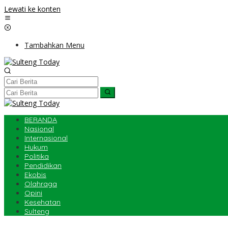
Lewati ke konten
Tambahkan Menu
BERANDA
Nasional
Internasional
Hukum
Politika
Pendidikan
Ekobis
Olahraga
Opini
Kesehatan
Sulteng