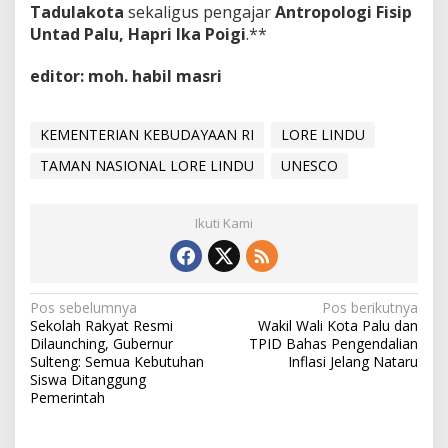
Tadulakota
sekaligus pengajar
Antropologi Fisip
Untad Palu, Hapri Ika Poigi
.**
editor: moh. habil masri
KEMENTERIAN KEBUDAYAAN RI
LORE LINDU
TAMAN NASIONAL LORE LINDU
UNESCO
Ikuti Kami
Navigasi
Pos sebelumnya
Pos berikutnya
Sekolah Rakyat Resmi
Wakil Wali Kota Palu dan
pos
Dilaunching, Gubernur
TPID Bahas Pengendalian
Sulteng: Semua Kebutuhan
Inflasi Jelang Nataru
Siswa Ditanggung
Pemerintah