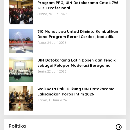
Program PPG, UIN Datokarama Cetak 796
Guru Profesional
Selasa, 30 Juni 2026
310 Mahasiswa Untad Diminta Kembalikan
Dana Program Berani Cerdas, Kadisdik
Sulteng: Tidak Boleh Terima Beasiswa
Rabu, 24 Juni 2026
Ganda
UIN Datokarama Latih Dosen dan Tendik
sebagai Pelopor Moderasi Beragama
Senin, 22 Juni 2026
Wali Kota Palu Dukung UIN Datokarama
Laksanakan Poros Intim 2026
Kamis, 18 Juni 2026
Politika