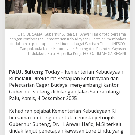
FOTO BERSAMA. Gubernur Sulteng, H. Anwar Hafid foto bersama
dengan rombongan Kementerian Kebudayaan RI setelah membahas
tindak lanjut penetapan Lore Lindu sebagai Warisan Dunia UNESCO.
Tampak pula Kadis Kebudayaan Sulteng dan Founder Yayasan
Tadulakota Palu, Hapri Ika Poigi. FOTO: TIM MEDIA BERANI
PALU, Sulteng Today
– Kementerian Kebudayaan
RI melalui Direktorat Pemajuan Kebudayaan dan
Pelestarian Cagar Budaya, menyambangi kantor
Gubernur Sulteng di bilangan Jalan Samratulangi
Palu, Kamis, 4 Desember 2025.
Kehadiran pejabat Kementerian Kebudayaan RI
bersama rombongan untuk meminta petunjuk
Gubernur Sulteng, Dr. H. Anwar Hafid, M.Si terkait
tindak lanjut penetapan kawasan Lore Lindu, yang