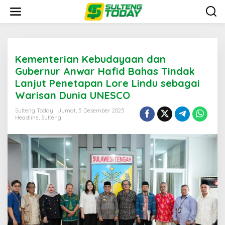
Lewati
ke
konten
Kementerian Kebudayaan dan
Gubernur Anwar Hafid Bahas Tindak
Lanjut Penetapan Lore Lindu sebagai
Warisan Dunia UNESCO
Sulteng Today
Jumat, 5 Desember 2025
Headline
,
Sulteng