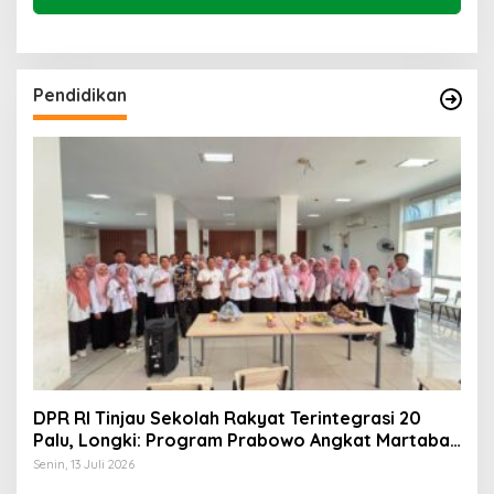
Pendidikan
DPR RI Tinjau Sekolah Rakyat Terintegrasi 20
Palu, Longki: Program Prabowo Angkat Martabat
Anak Miskin
Senin, 13 Juli 2026