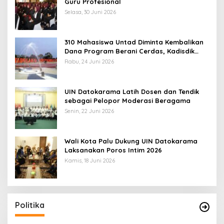
Guru Profesional
Selasa, 30 Juni 2026
310 Mahasiswa Untad Diminta Kembalikan
Dana Program Berani Cerdas, Kadisdik
Sulteng: Tidak Boleh Terima Beasiswa
Rabu, 24 Juni 2026
Ganda
UIN Datokarama Latih Dosen dan Tendik
sebagai Pelopor Moderasi Beragama
Senin, 22 Juni 2026
Wali Kota Palu Dukung UIN Datokarama
Laksanakan Poros Intim 2026
Kamis, 18 Juni 2026
Politika