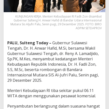
KUNJUNGAN KERJA. Menteri Kebudayaan RI Fadli Zon disambut
Gubernur Sulteng H. Anwar Hafid di Bandar Udara Internasional
Mutiara Sis Aljufri Palu, Senin pagi, 29 Desember 2025. FOTO: BIRO
ADPIM SETDAPROV
PALU, Sulteng Today –
Gubernur Sulawesi
Tengah, Dr. H. Anwar Hafid, M.Si, bersama Wakil
Gubernur Sulawesi Tengah, dr. Reny A. Lamadjido,
Sp.PK, M.Kes, menyambut kedatangan Menteri
Kebudayaan Republik Indonesia, Dr. H. Fadli Zon,
S.S, M.Sc, beserta rombongan di Bandara
Internasional Mutiara SIS Al-Jufri Palu, Senin pagi,
29 Desember 2025.
Menteri Kebudayaan RI tiba sekitar pukul 06.11
WITA dengan menggunakan pesawat komersial.
Penyambutan berlangsung dalam suasana hangat