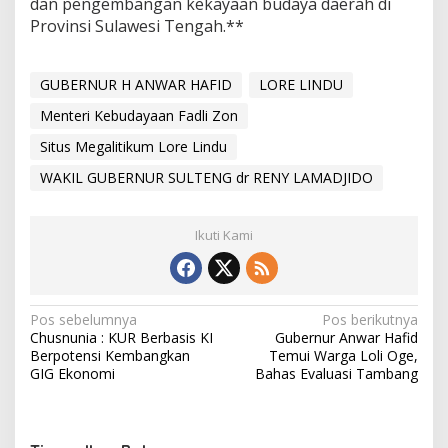
dan pengembangan kekayaan budaya daerah di
Provinsi Sulawesi Tengah.**
GUBERNUR H ANWAR HAFID
LORE LINDU
Menteri Kebudayaan Fadli Zon
Situs Megalitikum Lore Lindu
WAKIL GUBERNUR SULTENG dr RENY LAMADJIDO
Ikuti Kami
Navigasi
Pos sebelumnya
Pos berikutnya
Chusnunia : KUR Berbasis KI
Gubernur Anwar Hafid
pos
Berpotensi Kembangkan
Temui Warga Loli Oge,
GIG Ekonomi
Bahas Evaluasi Tambang