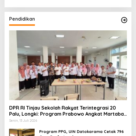
Pendidikan
DPR RI Tinjau Sekolah Rakyat Terintegrasi 20
Palu, Longki: Program Prabowo Angkat Martabat
Anak Miskin
Senin, 13 Juli 2026
Program PPG, UIN Datokarama Cetak 796