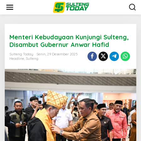
Lewati
ke
konten
Menteri Kebudayaan Kunjungi Sulteng,
Disambut Gubernur Anwar Hafid
Sulteng Today
Senin, 29 Desember 2025
Headline
,
Sulteng