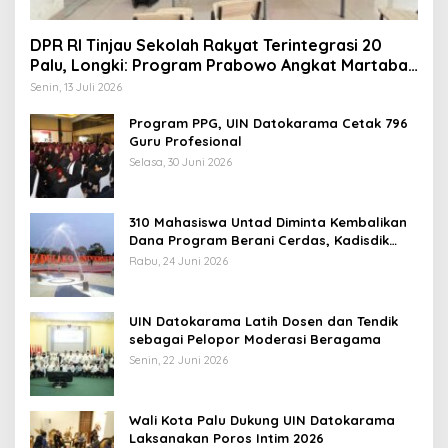
DPR RI Tinjau Sekolah Rakyat Terintegrasi 20
Palu, Longki: Program Prabowo Angkat Martabat
Anak Miskin
Senin, 13 Juli 2026
Program PPG, UIN Datokarama Cetak 796
Guru Profesional
Selasa, 30 Juni 2026
310 Mahasiswa Untad Diminta Kembalikan
Dana Program Berani Cerdas, Kadisdik
Sulteng: Tidak Boleh Terima Beasiswa
Rabu, 24 Juni 2026
Ganda
UIN Datokarama Latih Dosen dan Tendik
sebagai Pelopor Moderasi Beragama
Senin, 22 Juni 2026
Wali Kota Palu Dukung UIN Datokarama
Laksanakan Poros Intim 2026