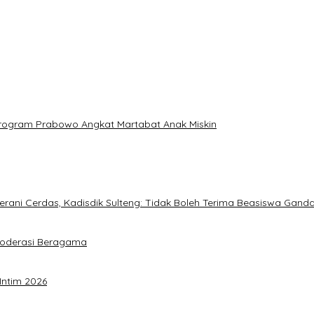
: Program Prabowo Angkat Martabat Anak Miskin
ani Cerdas, Kadisdik Sulteng: Tidak Boleh Terima Beasiswa Gand
Moderasi Beragama
Intim 2026