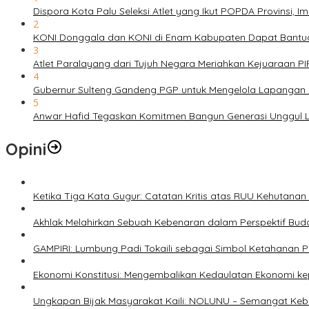
Dispora Kota Palu Seleksi Atlet yang Ikut POPDA Provinsi
2
KONI Donggala dan KONI di Enam Kabupaten Dapat Bantuan
3
Atlet Paralayang dari Tujuh Negara Meriahkan Kejuaraan P
4
Gubernur Sulteng Gandeng PGP untuk Mengelola Lapangan 
5
Anwar Hafid Tegaskan Komitmen Bangun Generasi Unggul Le
Opini
Ketika Tiga Kata Gugur: Catatan Kritis atas RUU Kehutana
Akhlak Melahirkan Sebuah Kebenaran dalam Perspektif Buda
GAMPIRI: Lumbung Padi Tokaili sebagai Simbol Ketahanan
Ekonomi Konstitusi: Mengembalikan Kedaulatan Ekonomi 
Ungkapan Bijak Masyarakat Kaili: NOLUNU – Semangat Ke