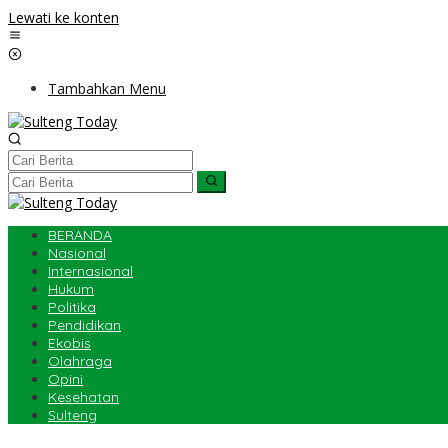
Lewati ke konten
Tambahkan Menu
BERANDA
Nasional
Internasional
Hukum
Politika
Pendidikan
Ekobis
Olahraga
Opini
Kesehatan
Sulteng