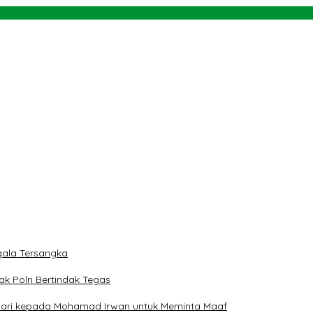
 Swasta
ti
rah
 dan Teluk Palu untuk Mendukung Industri Teknologi Masa Depan
ngan NU dan Kekuasaan
ala Tersangka
ak Polri Bertindak Tegas
 Hari kepada Mohamad Irwan untuk Meminta Maaf