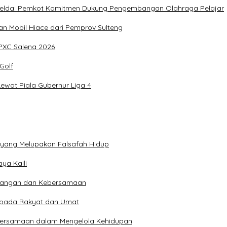
, Imelda: Pemkot Komitmen Dukung Pengembangan Olahraga Pelajar
 Mobil Hiace dari Pemprov Sulteng
IPXC Salena 2026
Golf
wat Piala Gubernur Liga 4
n yang Melupakan Falsafah Hidup
ya Kaili
 Pangan dan Kebersamaan
kepada Rakyat dan Umat
bersamaan dalam Mengelola Kehidupan