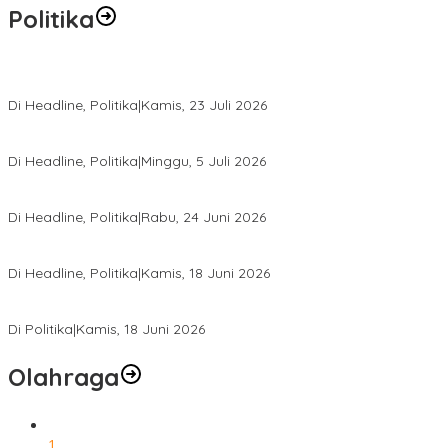
Politika
Momentum Harlah PKB ke-28, Perempuan Bangsa Gelar Dua Agend
Di Headline, Politika
|
Kamis, 23 Juli 2026
Di Pelantikan PAN Sulteng, Gubernur Anwar Hafid Ajak Sinergi Op
Di Headline, Politika
|
Minggu, 5 Juli 2026
Rio Capella Gantikan Hadianto Rasyid Sebagai Ketua DPD Hanura
Di Headline, Politika
|
Rabu, 24 Juni 2026
DPW PKB Sulteng Sukses Gelar Muscab, Mustasyar Apresiasi Kine
Di Headline, Politika
|
Kamis, 18 Juni 2026
PSI Sulteng Peduli Korban Gempa 6,7 SR, Membumikan Solidaritas
Di Politika
|
Kamis, 18 Juni 2026
Olahraga
1