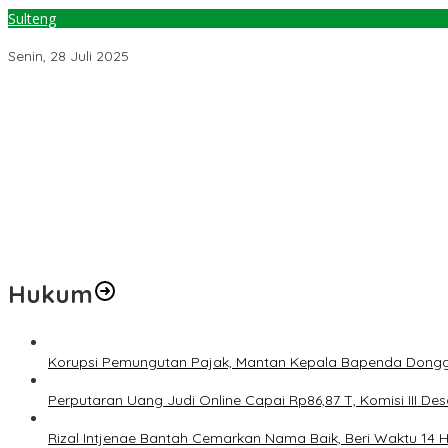
Sulteng
Tugu Adipura Palu Akan Dibangun, Wujud Kolaborasi Pemkot dan
Senin, 28 Juli 2025
Temuan 6 Juta Data Ganda Penerima MBG, Komisi IX: Tindak Lanju
Pemerintah Diminta Mengkaji Rencana Kenaikan Gaji Kepala Dae
Kementerian ESDM Perlu Survei Potensi Helium di Sesar Palu-Koro
Prof Hanief Ghafur: Ketua Umum PBNU Harus Diseleksi Ahwa
Jelang Muktamar Ke-35, AS Hikam Ingatkan Evaluasi Total Hubu
Hukum
Korupsi Pemungutan Pajak, Mantan Kepala Bapenda Dongg
Perputaran Uang Judi Online Capai Rp86,87 T, Komisi III Des
Rizal Intjenae Bantah Cemarkan Nama Baik, Beri Waktu 14