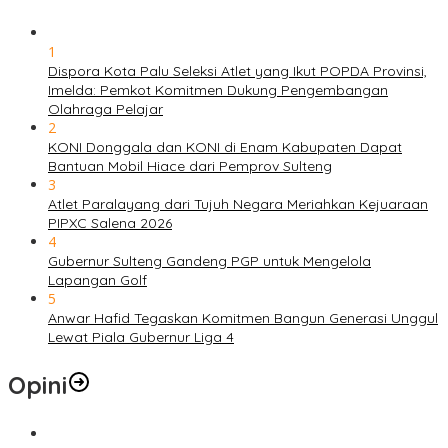
1
Dispora Kota Palu Seleksi Atlet yang Ikut POPDA Provinsi,
Imelda: Pemkot Komitmen Dukung Pengembangan
Olahraga Pelajar
2
KONI Donggala dan KONI di Enam Kabupaten Dapat
Bantuan Mobil Hiace dari Pemprov Sulteng
3
Atlet Paralayang dari Tujuh Negara Meriahkan Kejuaraan
PIPXC Salena 2026
4
Gubernur Sulteng Gandeng PGP untuk Mengelola
Lapangan Golf
5
Anwar Hafid Tegaskan Komitmen Bangun Generasi Unggul
Lewat Piala Gubernur Liga 4
Opini