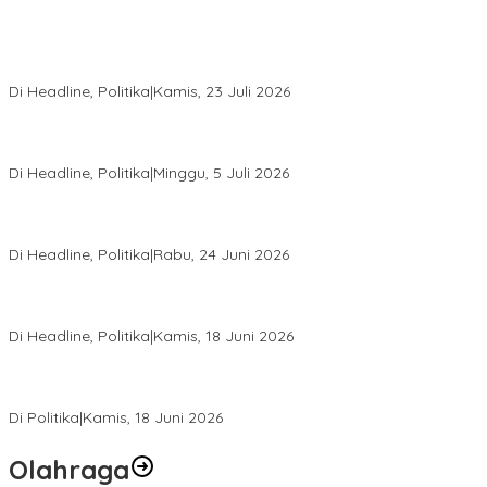
Momentum Harlah PKB ke-28, Perempuan Bangsa Gelar Dua
Agenda Akbar Perkuat Mesin Organisasi
Di Headline, Politika
|
Kamis, 23 Juli 2026
Di Pelantikan PAN Sulteng, Gubernur Anwar Hafid Ajak Sinergi
Optimalkan Potensi Daerah
Di Headline, Politika
|
Minggu, 5 Juli 2026
Rio Capella Gantikan Hadianto Rasyid Sebagai Ketua DPD
Hanura Sulteng
Di Headline, Politika
|
Rabu, 24 Juni 2026
DPW PKB Sulteng Sukses Gelar Muscab, Mustasyar Apresiasi
Kinerja Utat Bowo
Di Headline, Politika
|
Kamis, 18 Juni 2026
PSI Sulteng Peduli Korban Gempa 6,7 SR, Membumikan
Solidaritas, Meringankan Derita Rakyat
Di Politika
|
Kamis, 18 Juni 2026
Olahraga