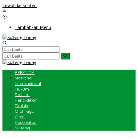
Lewati ke konten
Tambahkan Menu
BERANDA
Nasional
Internasional
Hukum
Politika
Pendidikan
Ekobis
Olahraga
Opini
Kesehatan
Sulteng